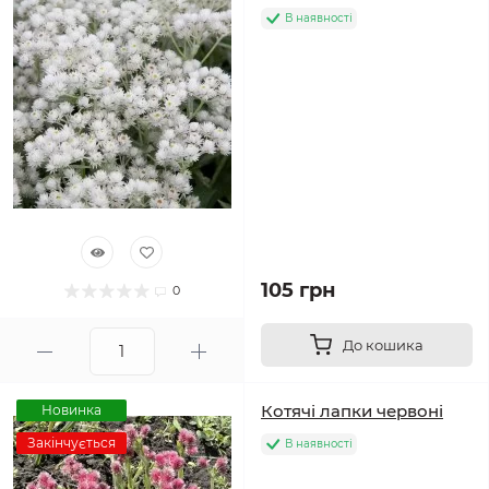
В наявності
105 грн
0
До кошика
Котячі лапки червоні
Новинка
Закінчується
В наявності