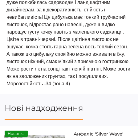
дуже полюбилась садоводам і ландшафтним
дизайнерам, за її декоративність, стійкість і
невибагливість! Ця цибулька має тонкий трубчастий
листочок, відростає рано навесні, дуже швидко
нарощує густу кочку навіть з маленького саджанця.
Цвіте в травні-червні. Після цвітіння листочок не
вщухає, кочка стоїть гарна зелена весь теплий сезон.
А також цю цибульку спокійно можно вживати в їжу,
листочок ніжний, смак м'який з приємною гостринкою.
Може рости як на сонці так і легкій півтіні. Може рости
як на зволожених грунтах, так і посушливих.
Морозостійкість -34 (зона 4)
Нові надходження
Анфаліс 'Silver Wave'
Новинка