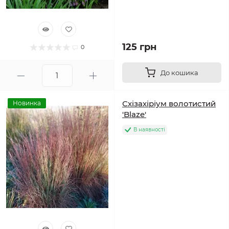
125 грн
0
До кошика
Схізахіріум волотистий
Новинка
'Blaze'
В наявності