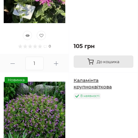
105 грн
0
До кошика
Каламінта
Новинка
крупноквіткова
В наявності