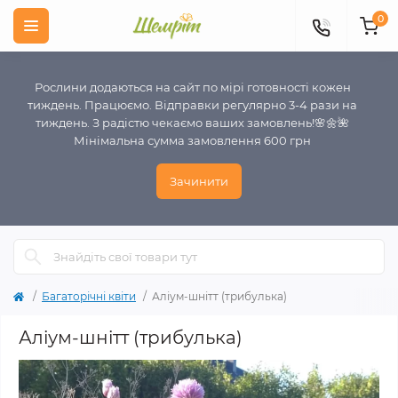
0
Рослини додаються на сайт по мірі готовності кожен
тиждень. Працюємо. Відправки регулярно 3-4 рази на
тиждень. З радістю чекаємо ваших замовлень!🌸🌼🌺
Мінімальна сумма замовлення 600 грн
Зачинити
Багаторічні квіти
Аліум-шнітт (трибулька)
Аліум-шнітт (трибулька)