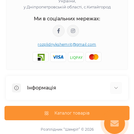
України,
у Дніпропетровській області, с.Китайгород
Ми в соціальних мережах:
rozplidnykshemrit@gmail.com
Інформація
Відгуки про магазин
Про нас
Каталог товарів
Оплата та доставка
Блог
Розплідник “Шемріт” © 2026