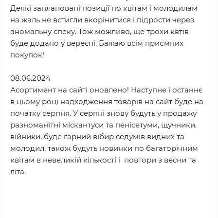
Деякі заплановані позиції по квітам і молодилам
на жаль не встигли вкорінитися і підрости через
аномальну спеку. Тож можливо, ще трохи квтів
буде додано у вересні. Бажаю всім приємних
покупок!
08.06.2024
Асортимент на сайті оновлено! Наступне і останнє
в цьому році надходження товарів на сайт буде на
початку серпня. У серпні знову будуть у продажу
разноманітні міскантуси та пенісетуми, щучники,
війники, буде гарний вібир седумів видних та
молодил, також будуть новинки по багаторічним
квітам в невеликій кількості і повтори з весни та
літа.