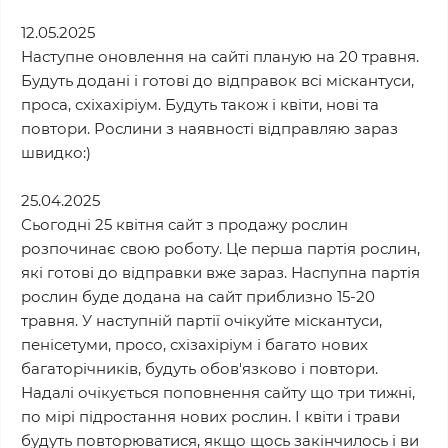
12.05.2025
Наступне оновлення на сайті планую на 20 травня.
Будуть додані і готові до відправок всі міскантуси,
проса, схіхахіріум. Будуть також і квіти, нові та
повтори. Рослини з наявності відправляю зараз
швидко:)
25.04.2025
Сьогодні 25 квітня сайт з продажу рослин
розпочинає свою роботу. Це перша партія рослин,
які готові до відправки вже зараз. Наспупна партія
рослин буде додана на сайт приблизно 15-20
травня. У наступній партії очікуйте міскантуси,
пенісетуми, просо, схізахіріум і багато нових
багаторічників, будуть обов'язково і повтори.
Надалі очікується поповнення сайту що три тижні,
по мірі підростання нових рослин. І квіти і трави
будуть повторюватися, якщо щось закінчилось і ви