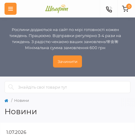
0
Рослини додаються на сайт по мірі готовності кожен
тиждень. Працюємо. Відправки регулярно 3-4 рази на
тиждень. З радістю чекаємо ваших замовлень!🌸🌼🌺
Мінімальна сумма замовлення 600 грн
Зачинити
Новини
Новини
1.07.2026