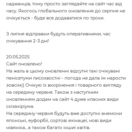
саджанців, тому просто заглядайте на сайт час від
часу. Якогось глобального оновлення до серпня не
очікується - буде все додаватися по трохи.
З липня відправки будуть оперативними, час
очікування 2-3 дні!
20.05.2025
Сайт оновлено!
На жаль в цьому оновленні відсутні такі очікувані
пенісетуми лисохвостні - погода не дала їм нарости
зовсім(( Очікую їх вкорінення і товарного вигляду
на середину червня. Також з наступним
оновленням додам на сайт 4 дуже класних види
схізахіріума.
На середину червня будуть вже доступні анемони
японські, еуфорбії, сортові ехінацеї, нові види
нівяніка.. а також багато іншиї квітів.