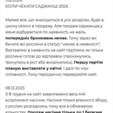
1.02.2026
КОЛИ ЧЕКАТИ САДЖАНЦІ 2026
Майже все, що знаходиться в усіх розділах, буде в
цьому сезоні в продажу. Але продаж саджанців у
мене відбувається по наявності, на жаль,
попередніх бронювань немає.
Тому зараз ви
бачите всі рослини в статусі "немає в наявності".
Виставляю в наявність на сайт партіями, як тільки
рослини готові до відправок (прокинулись,
тронулись в ріст або вкорінились).
Першу партію
планую виставляти у квітні
. І далі по мірі
готовності. Тому періодично перевіряйте сайт.
08.12.2025
З 8 грудня на сайт завантажено весь мій
асортимент насіння. Насіння тільки власного збору,
з рослин розсадника, тому все в обмежених
кількостях.
Продаж насіння тільки до 1 березня
.