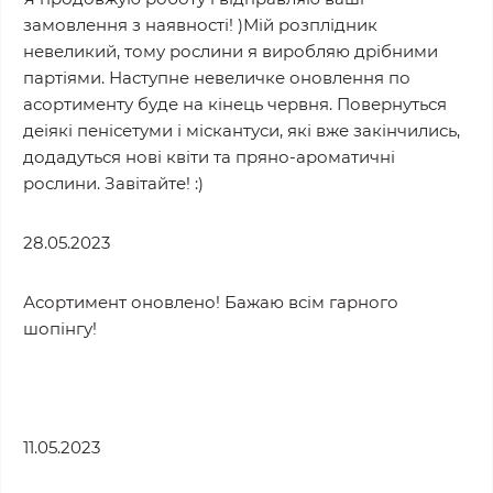
замовлення з наявності! )Мій розплідник
невеликий, тому рослини я виробляю дрібними
партіями. Наступне невеличке оновлення по
асортименту буде на кінець червня. Повернуться
деіякі пенісетуми і міскантуси, які вже закінчились,
додадуться нові квіти та пряно-ароматичні
рослини. Завітайте! :)
28.05.2023
Асортимент оновлено! Бажаю всім гарного
шопінгу!
11.05.2023