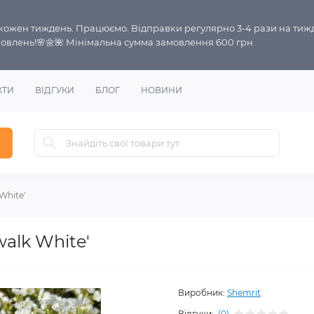
і кожен тиждень. Працюємо. Відправки регулярно 3-4 рази на тиж
овлень!🌸🌼🌺 Мінімальна сумма замовлення 600 грн
КТИ
ВІДГУКИ
БЛОГ
НОВИНИ
White'
alk White'
Виробник:
Shemrit
Відгуки:
(0)