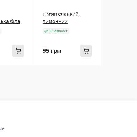
Тім'ян сланкий
ька біла
лимонний
і
В наявності
95 грн
зин