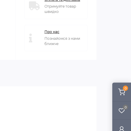
Отримуйте товар
швидко
Про нас
Познайомся з нами
ближче
0
0