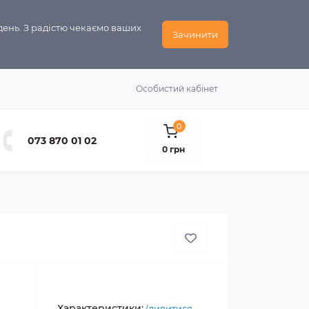
день. З радістю чекаємо ваших
Зачинити
Особистий кабінет
0
073 870 01 02
0 грн
Характеристики:
(дивитися