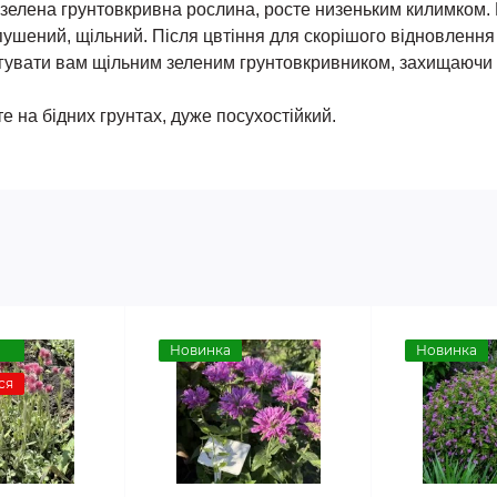
нозелена грунтовкривна рослина, росте низеньким килимком. 
пушений, щільний. Після цвтіння для скорішого відновлення
слугувати вам щільним зеленим грунтовкривником, захищаючи 
сте на бідних грунтах, дуже посухостійкий.
Новинка
Новинка
ся