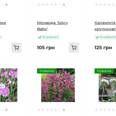
0
0
пки
Монарда 'Spicy
Каламінта
Baby'
крупнокві
і
В наявності
В наявност
105 грн
125 грн
Новинка
Новинка
0
0