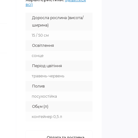
всі)
Доросла рослина (висота/
ширина)
15 / 50 см
Освітлення
сонце
Період цвітіння
травень-червень
Полив
посухостійка
Обєм (л)
контейнер 0,5 л
Оплата та доставка