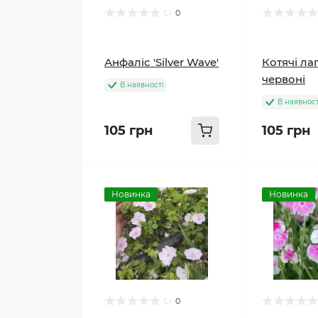
0
Анфаліс 'Silver Wave'
Котячі ла
червоні
В наявності
В наявност
105 грн
105 грн
Новинка
Новинка
0