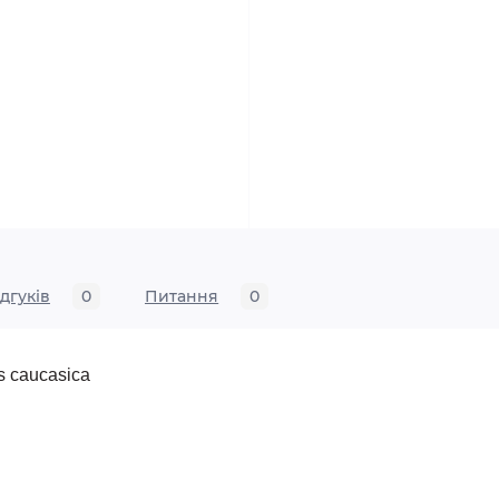
ідгуків
0
Питання
0
is caucasica