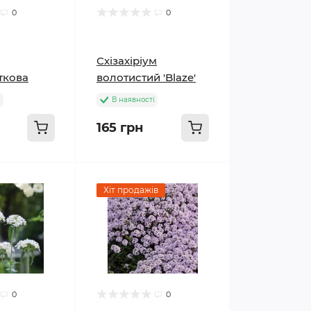
0
0
Схізахіріум
ткова
волотистий 'Blaze'
і
В наявності
165 грн
Хіт продажів
0
0