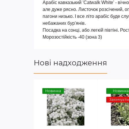
Арабіс кавказький 'Catwalk White' - віч
але дуже рясно. Листочок розсічений, о
пагони низько. І все літо арабіс буде 
небажаних бур'янів.
Посадка на сонці, або легкій півтіні. Ро
Морозостійкість -40 (зона 3)
Нові надходження
Новинка
Новинка
Закінчуєть