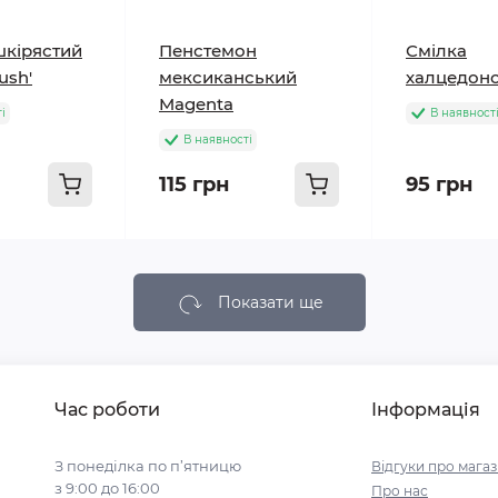
шкірястий
Пенстемон
Смілка
lush'
мексиканський
халцедонс
Magenta
і
В наявност
В наявності
115 грн
95 грн
Показати ще
Час роботи
Інформація
З понеділка по п’ятницю
Відгуки про мага
з 9:00 до 16:00
Про нас