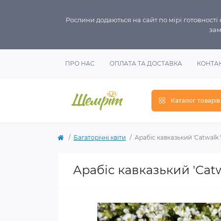
Рослини додаються на сайт по мірі готовност
зам
ПРО НАС
ОПЛАТА ТА ДОСТАВКА
КОНТА
Каталог товарів
Багаторічні квіти
Арабіс кавказький 'Catwalk 
Арабіс кавказький 'Catw