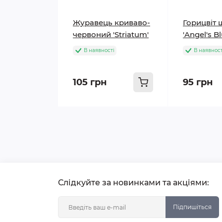
Журавець криваво-
Горицвіт 
червоний 'Striatum'
'Angel's B
В наявності
В наявност
105 грн
95 грн
Слідкуйте за новинками та акціями:
Підпишіться