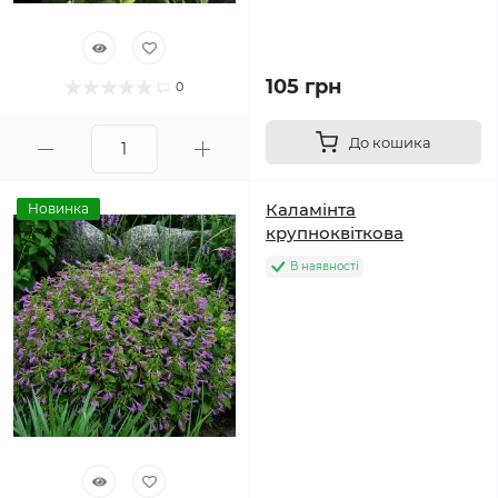
105 грн
0
До кошика
Каламінта
Новинка
крупноквіткова
В наявності