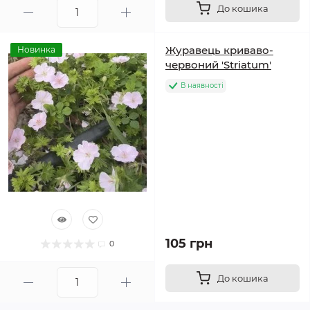
До кошика
Журавець криваво-
Новинка
червоний 'Striatum'
В наявності
105 грн
0
До кошика