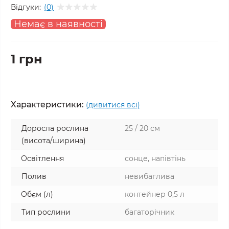
Відгуки:
(0)
Немає в наявності
1 грн
Характеристики:
(дивитися всі)
Доросла рослина
25 / 20 см
(висота/ширина)
Освітлення
сонце, напівтінь
Полив
невибаглива
Обєм (л)
контейнер 0,5 л
Тип рослини
багаторічник