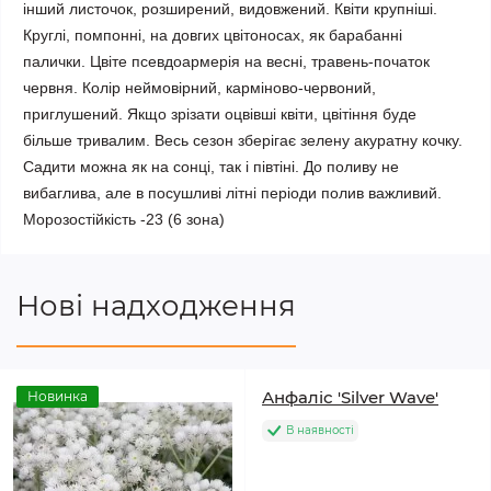
інший листочок, розширений, видовжений. Квіти крупніші. 
Круглі, помпонні, на довгих цвітоносах, як барабанні 
палички. Цвіте псевдоармерія на весні, травень-початок 
червня. Колір неймовірний, карміново-червоний, 
приглушений. Якщо зрізати оцвівші квіти, цвітіння буде 
більше тривалим. Весь сезон зберігає зелену акуратну кочку. 
Садити можна як на сонці, так і півтіні. До поливу не 
вибаглива, але в посушливі літні періоди полив важливий.

Морозостійкість -23 (6 зона)
Нові надходження
Анфаліс 'Silver Wave'
Новинка
В наявності