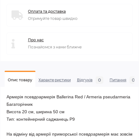
Оплата та доставка
Отримуйте товар швидко
Про нас
Познайомся з нами ближче
0
0
Опис товару
Характеристики
Відгуків
Питання
Армерія псевдоармерія Ballerina Red / Armeria pseudarmeria

Багаторічник

Висота 20 см, ширина 50 см

Тип: контейнерний саджанець Р9

На відміну від армерії приморської псевдоармерія має зовсім 