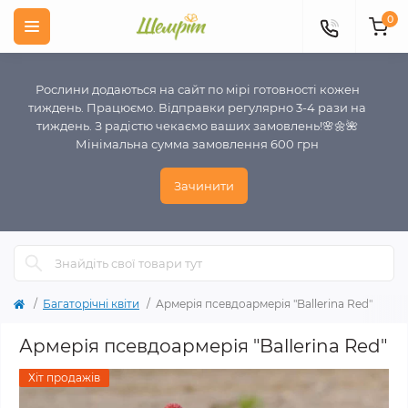
0
Рослини додаються на сайт по мірі готовності кожен
тиждень. Працюємо. Відправки регулярно 3-4 рази на
тиждень. З радістю чекаємо ваших замовлень!🌸🌼🌺
Мінімальна сумма замовлення 600 грн
Зачинити
Багаторічні квіти
Армерія псевдоармерія "Ballerina Red"
Армерія псевдоармерія "Ballerina Red"
Хіт продажів