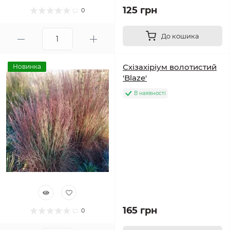
125 грн
0
До кошика
Схізахіріум волотистий
Новинка
'Blaze'
В наявності
165 грн
0