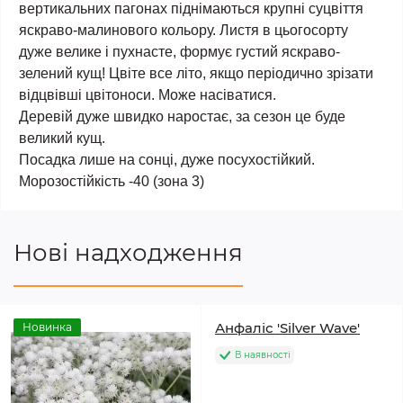
вертикальних пагонах піднімаються крупні суцвіття
яскраво-малинового кольору. Листя в цьогосорту
дуже велике і пухнасте, формує густий яскраво-
зелений кущ! Цвіте все літо, якщо періодично зрізати
відцвівші цвітоноси. Може насіватися.
Деревій дуже швидко наростає, за сезон це буде
великий кущ.
Посадка лише на сонці, дуже посухостійкий.
Морозостійкість -40 (зона 3)
Нові надходження
Анфаліс 'Silver Wave'
Новинка
В наявності