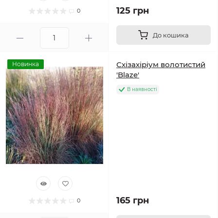
125 грн
0
До кошика
Схізахіріум волотистий
Новинка
'Blaze'
В наявності
165 грн
0