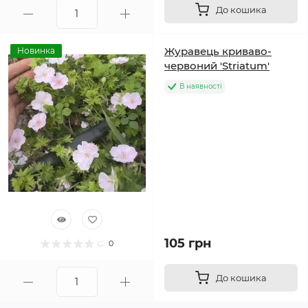
До кошика
Журавець криваво-
Новинка
червоний 'Striatum'
В наявності
105 грн
0
До кошика