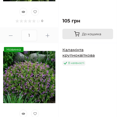
105 грн
0
До кошика
Каламінта
Новинка
крупноквіткова
В наявності