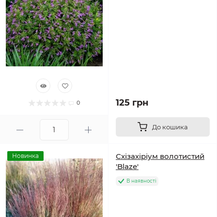
125 грн
0
До кошика
Схізахіріум волотистий
Новинка
'Blaze'
В наявності