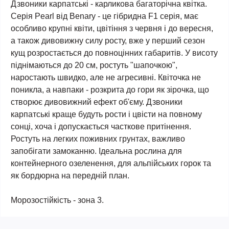
Дзвоники карпатські - карликова багаторічна квітка.
Серія Peаrl від Benary - це гібридна F1 серія, має
особливо крупні квіти, цвітіння з червня і до вересня,
а також дивовижну силу росту, вже у перший сезон
кущ розростається до повноцінних габаритів. У висоту
піднімаються до 20 см, ростуть "шапочкою",
наростають швидко, але не агресивні. Квіточка не
поникла, а навпаки - розкрита до гори як зірочка, що
створює дивовижний ефект об'єму. Дзвоники
карпатські краще будуть рости і цвісти на повному
сонці, хоча і допускається часткове притінення.
Ростуть на легких поживних грунтах, важливо
запобігати замоканню. Ідеальна рослина для
контейнерного озеленення, для альпійських горок та
як бордюрна на передній план.
Морозостійкість - зона 3.