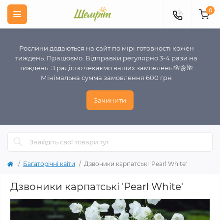
0
Рослини додаються на сайт по мірі готовності кожен
тиждень. Працюємо. Відправки регулярно 3-4 рази на
тиждень. З радістю чекаємо ваших замовлень!🌸🌼🌺
Мінімальна сумма замовлення 600 грн
Зачинити
Багаторічні квіти
Дзвоники карпатські 'Peаrl White'
Дзвоники карпатські 'Peаrl White'