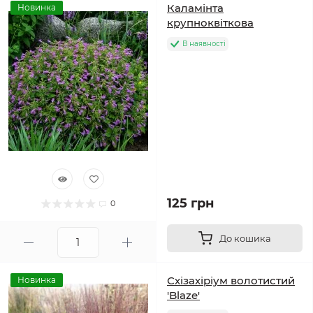
Каламінта
Новинка
крупноквіткова
В наявності
125 грн
0
До кошика
Схізахіріум волотистий
Новинка
'Blaze'