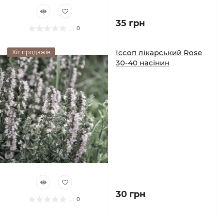
35 грн
0
Іссоп лікарський Rose
Хіт продажів
30-40 насінин
30 грн
0