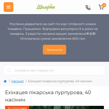
0
Рослини додаються на сайт по мірі готовності кожен
тиждень. Працюємо. Відправки регулярно 3-4 рази на
тиждень. З радістю чекаємо ваших замовлень!🌸🌼🌺
Мінімальна сумма замовлення 600 грн
Зачинити
Насіння
Ехінацея лікарська пурпурова, 40 насінин
Ехінацея лікарська пурпурова, 40
насінин
Хіт продажів