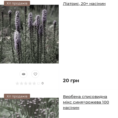
Ліатрис, 20+ насінин
Хіт продажів
20 грн
0
Вербена списовидна
Хіт продажів
мікс синя+рожева 100
насінин