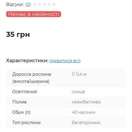
Відгуки:
(0)
Немає в наявності
35 грн
Характеристики:
(дивитися всі)
Доросла рослина
1/ 0,4 м
(висота/ширина)
Освітлення
сонце
Полив
невибаглива
Обєм (л)
40 насінин
Тип рослини
багаторічник