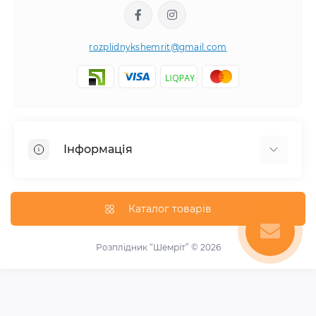
rozplidnykshemrit@gmail.com
Інформація
Відгуки про магазин
Про нас
Каталог товарів
Оплата та доставка
Блог
Розплідник “Шемріт” © 2026
Новини
Зворотній зв'язок
Акції