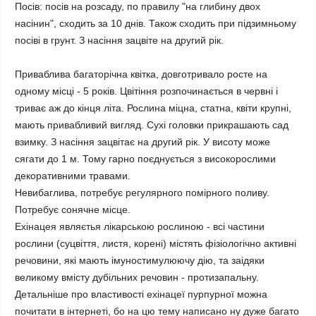
Посів: посів на розсаду, по правилу "на глибину двох
насінин", сходить за 10 днів. Також сходить при підзимньому
посіві в грунт. З насіння зацвіте на другий рік.
Приваблива багаторічна квітка, довготривало росте на
одному місці - 5 років. Цвітіння розпочинається в червні і
триває аж до кінця літа. Рослина міцна, статна, квіти крупні,
мають привабливий вигляд. Сухі головки прикрашають сад
взимку. З насіння зацвітає на другий рік. У висоту може
сягати до 1 м. Тому гарно поєднується з високорослими
декоративними травами.
Невибаглива, потребує регулярного помірного поливу.
Потребує сонячне місце.
Ехінацея являєтья лікарською рослиною - всі частини
рослини (суцвіття, листя, корені) містять фізіологічно активні
речовини, які мають імуностимулюючу дію, та заідяки
великому вмісту дубільних речовин - протизапальну.
Детальніше про властивості ехінацеї пурпурної можна
почитати в інтернеті, бо на цю тему написано ну дуже багато