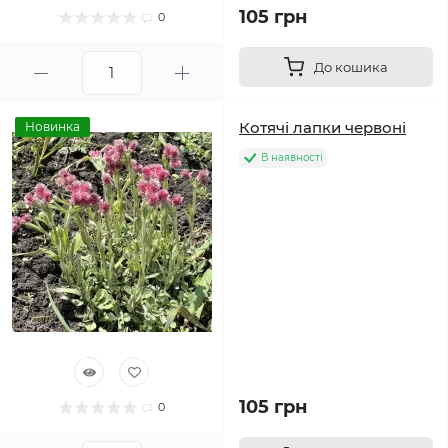
105 грн
0
До кошика
Котячі лапки червоні
Новинка
В наявності
105 грн
0