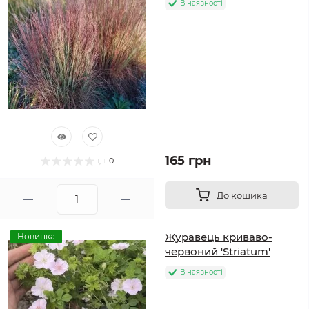
В наявності
165 грн
0
До кошика
Журавець криваво-
Новинка
червоний 'Striatum'
В наявності