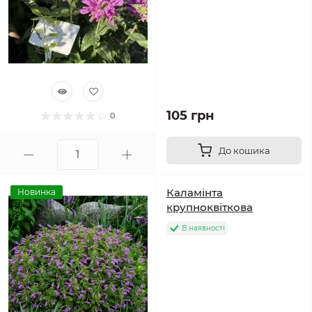
105 грн
0
До кошика
Каламінта
Новинка
крупноквіткова
В наявності