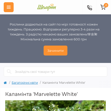
0
Рослини додаються на сайт по мірі готовності кожен
тиждень. Працюємо. Відправки регулярно 3-4 рази на
тиждень. З радістю чекаємо ваших замовлень!🌸🌼🌺
Мінімальна сумма замовлення 600 грн
Зачинити
Багаторічні квіти
Каламінта 'Marvelette White'
Каламінта 'Marvelette White'