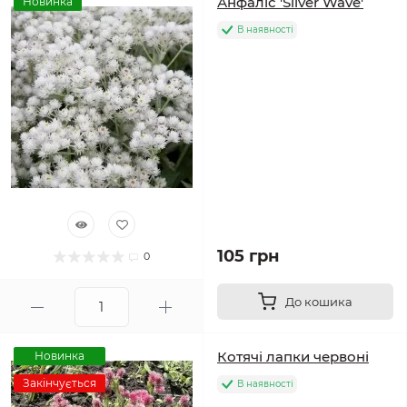
Анфаліс 'Silver Wave'
Новинка
В наявності
105 грн
0
До кошика
Котячі лапки червоні
Новинка
Закінчується
В наявності