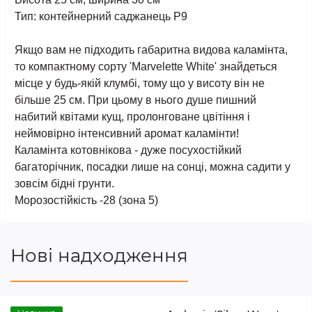
Тип: контейнерний саджанець Р9
Якщо вам не підходить габаритна видова каламінта,
то компактному сорту 'Marvelette White' знайдеться
місце у будь-якій клумбі, тому що у висоту він не
більше 25 см. При цьому в нього душе пишний
набитий квітами кущ, пролонговане цвітіння і
неймовірно інтенсивний аромат каламінти!
Каламінта котовнікова - дуже посухостійкий
багаторічник, посадки лише на сонці, можна садити у
зовсім бідні грунти.
Морозостійкість -28 (зона 5)
Нові надходження