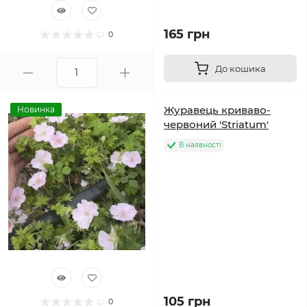
165 грн
0
До кошика
Журавець криваво-
Новинка
червоний 'Striatum'
В наявності
105 грн
0