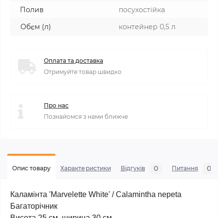
Полив
посухостійка
Обєм (л)
контейнер 0,5 л
Оплата та доставка
Отримуйте товар швидко
Про нас
Познайомся з нами ближче
0
0
Опис товару
Характеристики
Відгуків
Питання
Каламінта 'Marvelette White' / Calamintha nepeta
Багаторічник
Висота 25 см, ширина 30 см