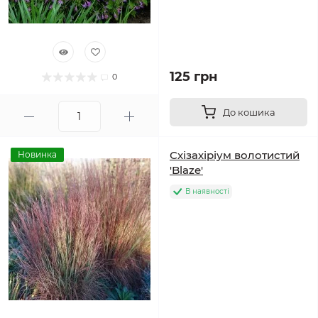
125 грн
0
До кошика
Схізахіріум волотистий
Новинка
'Blaze'
В наявності