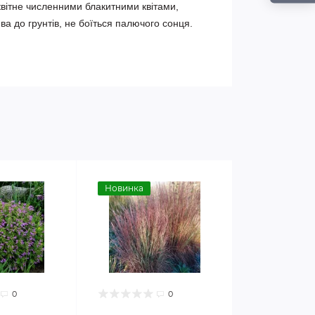
 квітне численними блакитними квітами,
ива до грунтів, не боїться палючого сонця.
Новинка
0
0