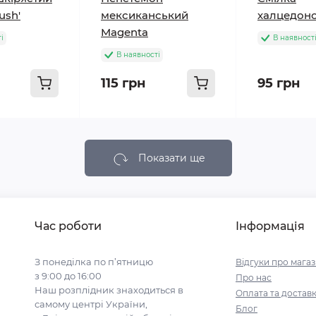
lush'
мексиканський
халцедонс
Magenta
і
В наявност
В наявності
115 грн
95 грн
Показати ще
Час роботи
Інформація
З понеділка по п’ятницю
Відгуки про мага
з 9:00 до 16:00
Про нас
Наш розплідник знаходиться в
Оплата та достав
самому центрі України,
Блог