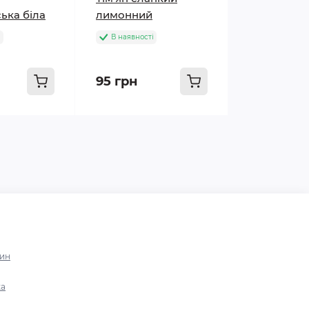
ька біла
лимонний
і
В наявності
95 грн
зин
ка