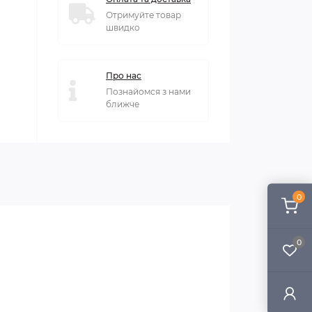
Отримуйте товар
швидко
Про нас
Познайомся з нами
ближче
0
0