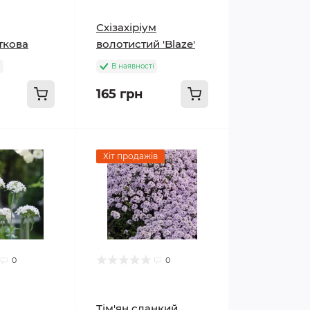
Схізахіріум
ткова
волотистий 'Blaze'
і
В наявності
165 грн
Хіт продажів
0
0
Тім'ян сланкий