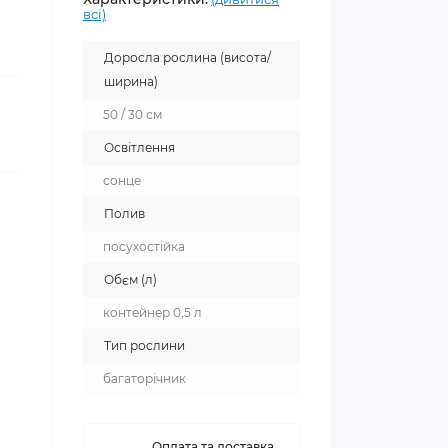
всі)
Доросла рослина (висота/
ширина)
50 / 30 см
Освітлення
сонце
Полив
посухостійка
Обєм (л)
контейнер 0,5 л
Тип рослини
багаторічник
Оплата та доставка