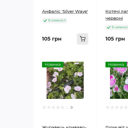
Анфаліс 'Silver Wave'
Котячі ла
червоні
В наявності
В наявност
105 грн
105 грн
Новинка
Новинка
0
Журавець криваво-
Горицвіт 