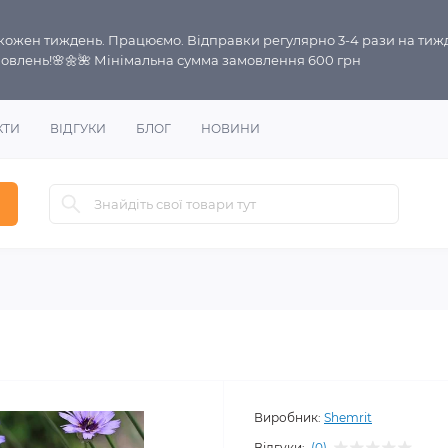
і кожен тиждень. Працюємо. Відправки регулярно 3-4 рази на тиж
овлень!🌸🌼🌺 Мінімальна сумма замовлення 600 грн
КТИ
ВІДГУКИ
БЛОГ
НОВИНИ
Виробник:
Shemrit
Відгуки:
(0)