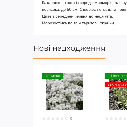
Катананхе - гостя із середземномор'я, але чу
невисока, до 50 см. Створює легкість та пові
Цвіте з середини червня до кінця літа.
Морозостійка по всій території України.
Нові надходження
Новинка
Новинка
Закінчуєть
0