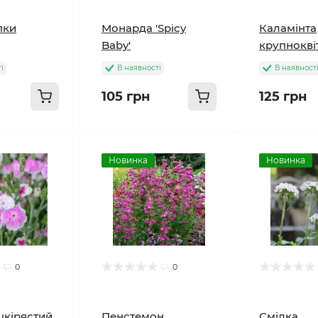
пки
Монарда 'Spicy
Каламінта
Baby'
крупнокві
і
В наявності
В наявност
105 грн
125 грн
Новинка
Новинка
0
0
шкірястий
Пенстемон
Смілка