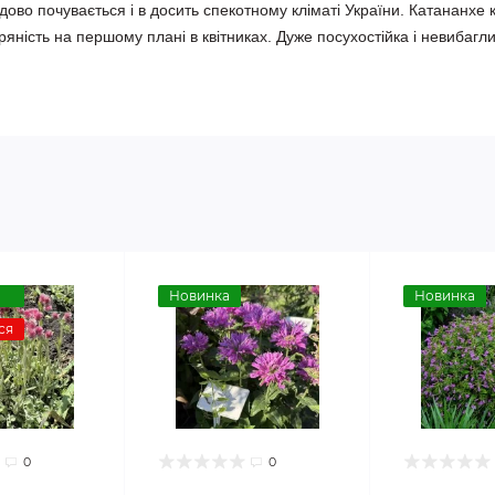
дово почувається і в досить спекотному кліматі України. Катананхе
тряність на першому плані в квітниках. Дуже посухостійка і невибагл
Новинка
Новинка
ся
0
0