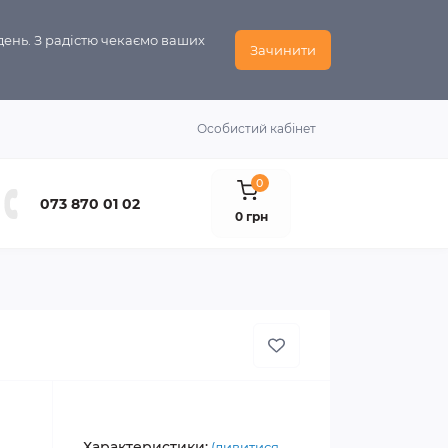
день. З радістю чекаємо ваших
Зачинити
Особистий кабінет
0
073 870 01 02
0 грн
Характеристики:
(дивитися