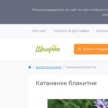
Рослини додаються на сайт по мірі готовност
зам
ПРО НАС
ОПЛАТА ТА ДОСТАВКА
КОНТА
Каталог товарів
Багаторічні квіти
Катананхе блакитне
Катананхе блакитне