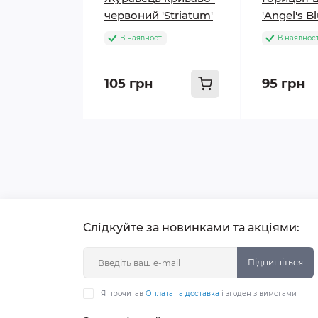
червоний 'Striatum'
'Angel's B
В наявності
В наявност
105 грн
95 грн
Слідкуйте за новинками та акціями:
Підпишіться
Я прочитав
Оплата та доставка
і згоден з вимогами