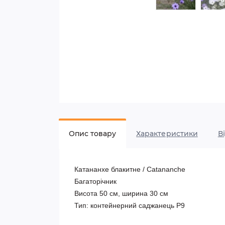
Опис товару
Характеристики
В
Катананхе блакитне / Catananche
Багаторічник
Висота 50 см, ширина 30 см
Тип: контейнерний саджанець Р9