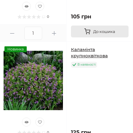
105 грн
0
До кошика
Каламінта
Новинка
крупноквіткова
В наявності
125 грн
0