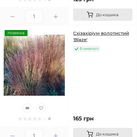
До кошика
Схізахіріум волотистий
Новинка
'Blaze'
В наявності
165 грн
0
До кошика