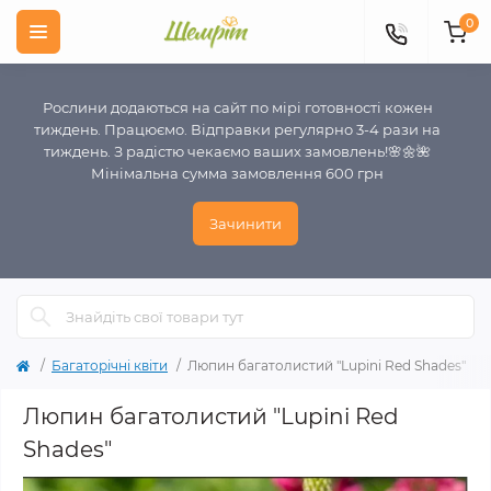
0
Рослини додаються на сайт по мірі готовності кожен
тиждень. Працюємо. Відправки регулярно 3-4 рази на
тиждень. З радістю чекаємо ваших замовлень!🌸🌼🌺
Мінімальна сумма замовлення 600 грн
Зачинити
Багаторічні квіти
Люпин багатолистий "Lupini Red Shades"
Люпин багатолистий "Lupini Red
Shades"