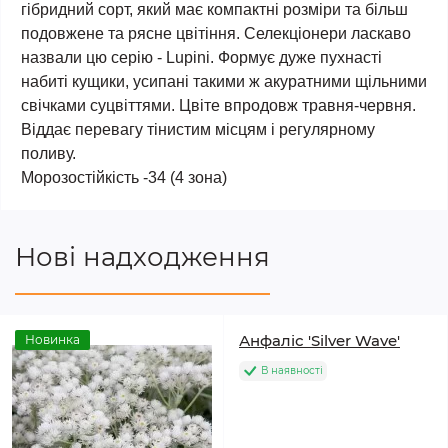
гібридний сорт, який має компактні розміри та більш
подовжене та рясне цвітіння. Селекціонери ласкаво
назвали цю серію - Lupini. Формує дуже пухнасті
набиті кущики, усипані такими ж акуратними щільними
свічками суцвіттями. Цвіте впродовж травня-червня.
Віддає перевагу тінистим місцям і регулярному
поливу.
Морозостійкість -34 (4 зона)
Нові надходження
Анфаліс 'Silver Wave'
Новинка
В наявності