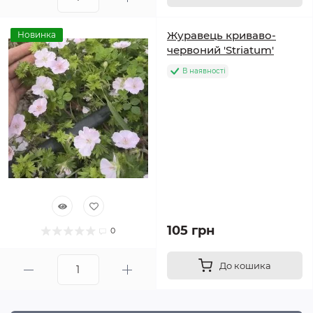
Журавець криваво-
Новинка
червоний 'Striatum'
В наявності
105 грн
0
До кошика