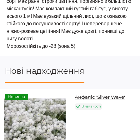
сорт має ранні строки цвітіння, порівняно з більшістю
міскантусів! Має компактний густий габітус, у висоту
всього 1 м! Має вузький щільний лист, що є ознакою
стійкого до посушливості сорту! І неперевершене
ніжно-рожеве цвітіння! Має дуже довгі, поникші до
низу волоті.
Морозостійкіть до -28 (зона 5)
Нові надходження
Анфаліс 'Silver Wave'
Новинка
В наявності