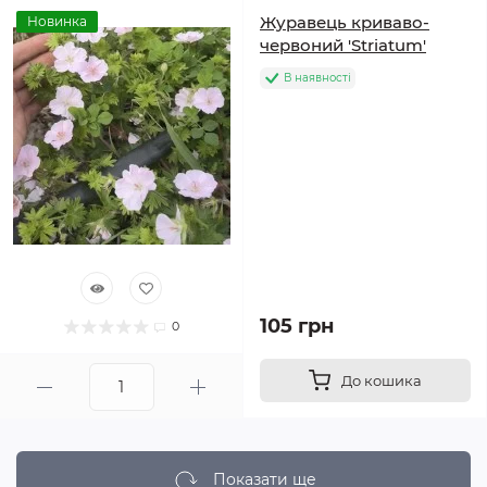
Журавець криваво-
Новинка
червоний 'Striatum'
В наявності
105 грн
0
До кошика
Показати ще