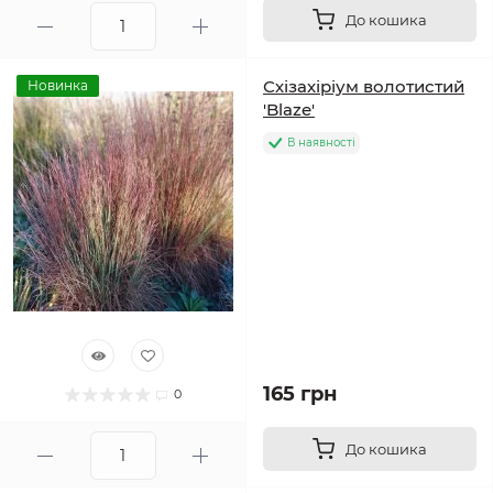
До кошика
Схізахіріум волотистий
Новинка
'Blaze'
В наявності
165 грн
0
До кошика