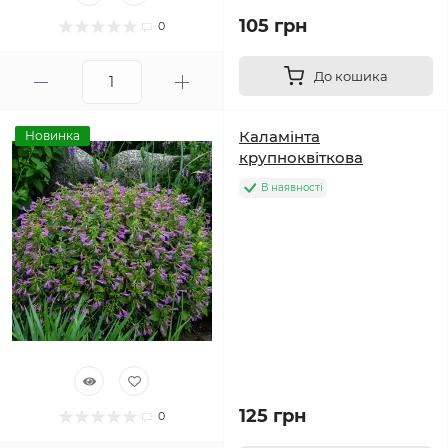
105 грн
0
До кошика
Каламінта
Новинка
крупноквіткова
В наявності
125 грн
0