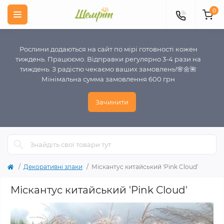
0
Рослини додаються на сайт по мірі готовності кожен
тиждень. Працюємо. Відправки регулярно 3-4 рази на
тиждень. З радістю чекаємо ваших замовлень!🌸🌼🌺
Мінімальна сумма замовлення 600 грн
Зачинити
Декоративні злаки
Міскантус китайський 'Pink Cloud'
Міскантус китайський 'Pink Cloud'