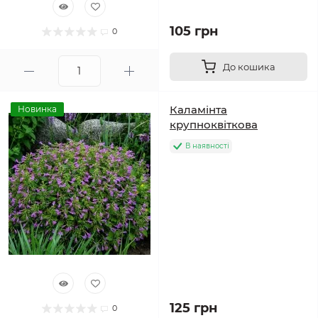
105 грн
0
До кошика
Каламінта
Новинка
крупноквіткова
В наявності
125 грн
0