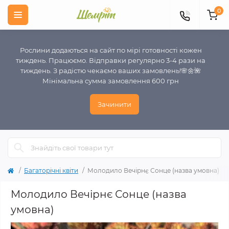
0
Рослини додаються на сайт по мірі готовності кожен
тиждень. Працюємо. Відправки регулярно 3-4 рази на
тиждень. З радістю чекаємо ваших замовлень!🌸🌼🌺
Мінімальна сумма замовлення 600 грн
Зачинити
Багаторічні квіти
Молодило Вечірнє Сонце (назва умовна)
Молодило Вечірнє Сонце (назва
умовна)