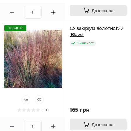
До кошика
Схізахіріум волотистий
Новинка
'Blaze'
В наявності
165 грн
0
До кошика