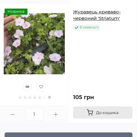
Журавець криваво-
Новинка
червоний 'Striatum'
В наявності
105 грн
0
До кошика