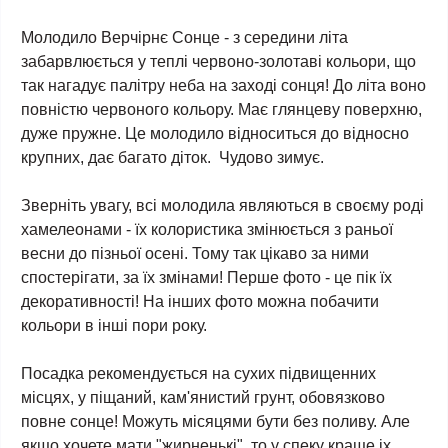
Молодило Верчірнє Сонце - з середини літа
забарвлюється у теплі червоно-золотаві кольори, що
так нагадує палітру неба на заході сонця! До літа воно
повністю червоного кольору. Має глянцеву поверхню,
дуже пружне. Це молодило відноситься до відносно
крупних, дає багато діток. Чудово зимує.
Зверніть увагу, всі молодила являються в своєму роді
хамелеонами - їх колористика змінюється з раньої
весни до пізньої осені. Тому так цікаво за ними
спостерігати, за їх змінами! Перше фото - це пік їх
декоративності! На інших фото можна побачити
кольори в інші пори року.
Посадка рекомендується на сухих підвищенних
місцях, у піщаний, кам'янистий грунт, обовязково
повне сонце! Можуть місяцями бути без поливу. Але
якщо хочете мати "жирненькі", то у спеку краще іх