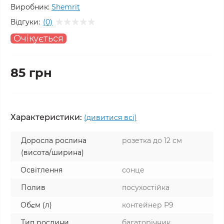
Виробник:
Shemrit
Відгуки:
(0)
Очікується
85 грн
Характеристики:
(дивитися всі)
Доросла рослина
розетка до 12 см
(висота/ширина)
Освітлення
сонце
Полив
посухостійка
Обєм (л)
контейнер Р9
Тип рослини
багаторічник