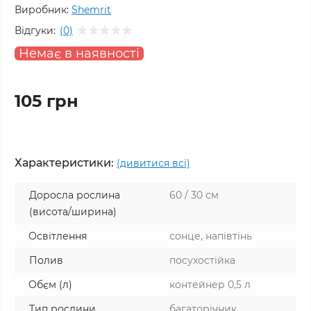
Виробник:
Shemrit
Відгуки:
(0)
Немає в наявності
105 грн
Характеристики:
(дивитися всі)
Доросла рослина
60 / 30 см
(висота/ширина)
Освітлення
сонце, напівтінь
Полив
посухостійка
Обєм (л)
контейнер 0,5 л
Тип рослини
багаторічник