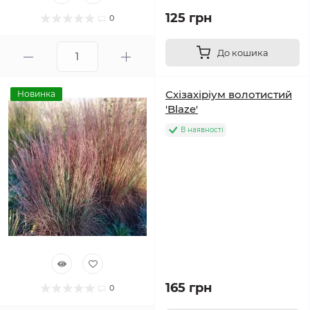
125 грн
0
До кошика
Схізахіріум волотистий
Новинка
'Blaze'
В наявності
165 грн
0