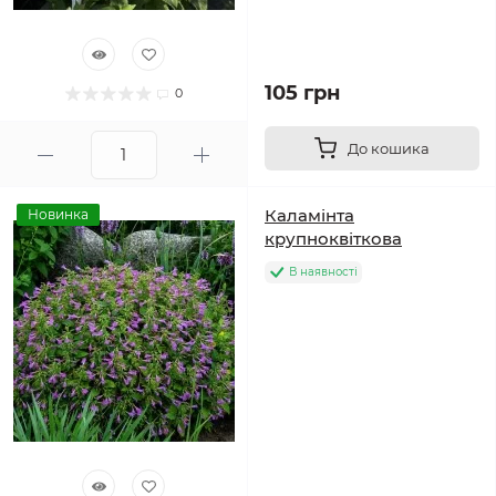
105 грн
0
До кошика
Каламінта
Новинка
крупноквіткова
В наявності