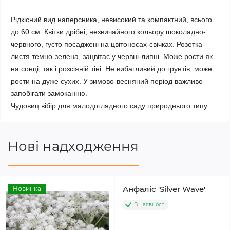
Рідкісний вид наперсника, невисокий та компактний, всього
до 60 см. Квітки дрібні, незвичайного кольору шоколадно-
червного, густо посаджені на цвітоносах-свічках. Розетка
листя темно-зелена, зацвітає у червні-липні. Може рости як
на сонці, так і розсіяній тіні. Не вибагливий до грунтів, може
рости на дуже сухих. У зимово-весняний період важливо
запобігати замоканню.
Чудовиц вібір для малодоглядного саду природнього типу.
Нові надходження
Анфаліс 'Silver Wave'
Новинка
В наявності