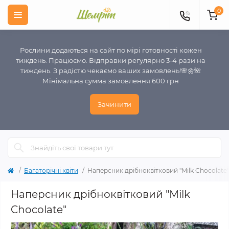
0
Рослини додаються на сайт по мірі готовності кожен
тиждень. Працюємо. Відправки регулярно 3-4 рази на
тиждень. З радістю чекаємо ваших замовлень!🌸🌼🌺
Мінімальна сумма замовлення 600 грн
Зачинити
Багаторічні квіти
Наперсник дрібноквітковий "Milk Chocolate"
Наперсник дрібноквітковий "Milk
Chocolate"