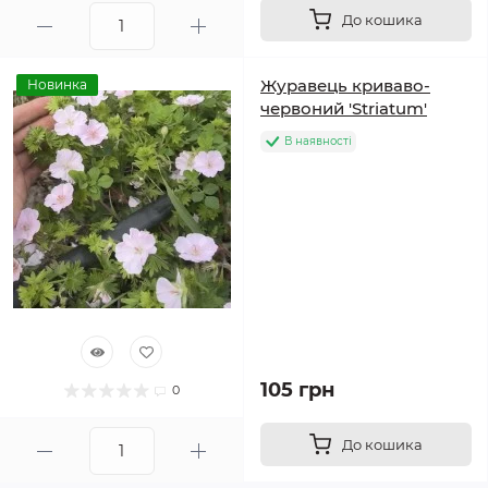
До кошика
Журавець криваво-
Новинка
червоний 'Striatum'
В наявності
105 грн
0
До кошика