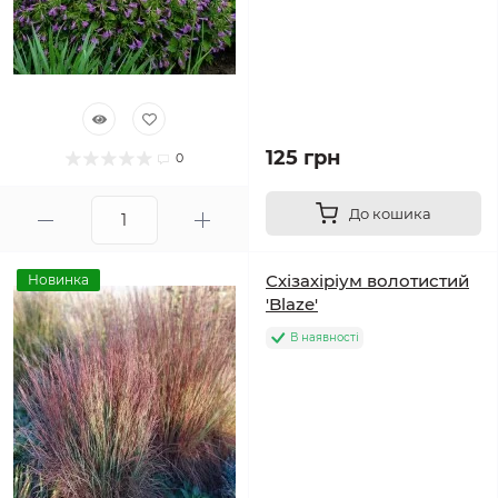
125 грн
0
До кошика
Схізахіріум волотистий
Новинка
'Blaze'
В наявності