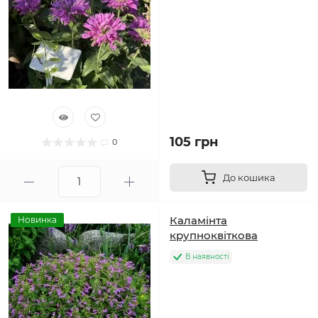
105 грн
0
До кошика
Каламінта
Новинка
крупноквіткова
В наявності