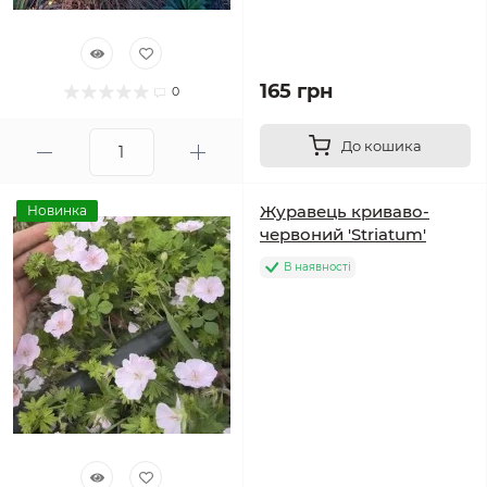
165 грн
0
До кошика
Журавець криваво-
Новинка
червоний 'Striatum'
В наявності