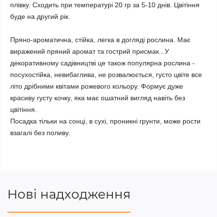
плівку. Сходить при температурі 20 гр за 5-10 днів. Цвітіння
буде на другий рік.
Пряно-ароматична, стійка, легка в догляді рослина. Має
виражений пряний аромат та гострий присмак.. У
декоративному садівництві це також популярна рослина -
посухостійка, невибаглива, не розвалюється, густо цвіте все
літо дрібними квітами рожевого кольору. Формує дуже
красиву густу кочку, яка має ошатний вигляд навіть без
цвітіння.
Посадка тільки на сонці, в сухі, проникні грунти, може рости
взагалі без поливу.
Нові надходження