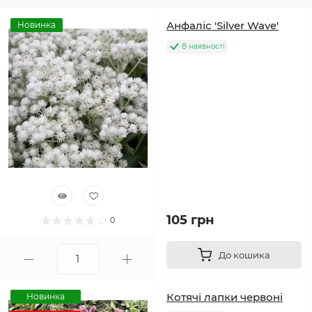
Анфаліс 'Silver Wave'
Новинка
В наявності
105 грн
0
До кошика
Котячі лапки червоні
Новинка