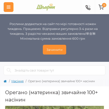
0
Рослини додаються на сайт по мірі готовності кожен
тиждень. Працюємо. Відправки регулярно 3-4 рази на
тиждень. З радістю чекаємо ваших замовлень!🌸🌼🌺
Мінімальна сумма замовлення 600 грн
Зачинити
Насіння
Орегано (материнка) звичайне 100+ насінин
Орегано (материнка) звичайне 100+
насінин