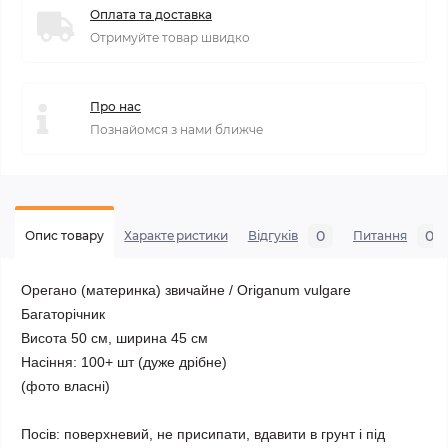
Оплата та доставка
Отримуйте товар швидко
Про нас
Познайомся з нами ближче
0
0
Опис товару
Характеристики
Відгуків
Питання
Орегано (материнка) звичайне / Оriganum vulgare
Багаторічник
Висота 50 см, ширина 45 см
Насіння: 100+ шт (дуже дрібне)
(фото власні)
Посів: поверхневий, не присипати, вдавити в грунт і під