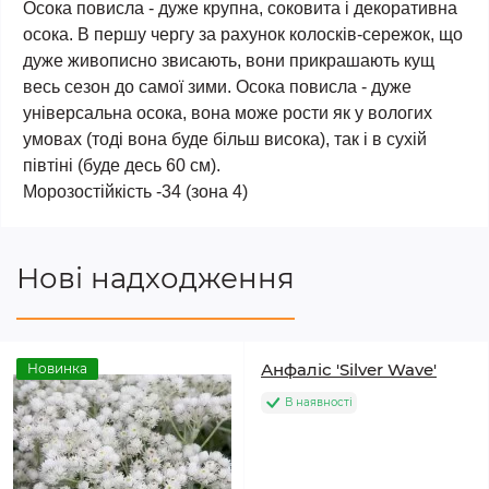
Осока повисла - дуже крупна, соковита і декоративна
осока. В першу чергу за рахунок колосків-сережок, що
дуже живописно звисають, вони прикрашають кущ
весь сезон до самої зими. Осока повисла - дуже
універсальна осока, вона може рости як у вологих
умовах (тоді вона буде більш висока), так і в сухій
півтіні (буде десь 60 см).
Морозостійкість -34 (зона 4)
Нові надходження
Анфаліс 'Silver Wave'
Новинка
В наявності