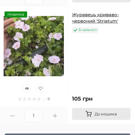
Журавець криваво-
Новинка
червоний 'Striatum'
В наявності
105 грн
0
До кошика