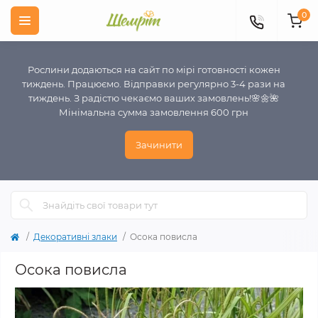
0
Рослини додаються на сайт по мірі готовності кожен
тиждень. Працюємо. Відправки регулярно 3-4 рази на
тиждень. З радістю чекаємо ваших замовлень!🌸🌼🌺
Мінімальна сумма замовлення 600 грн
Зачинити
Декоративні злаки
Осока повисла
Осока повисла