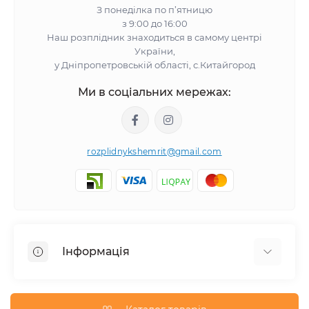
З понеділка по п’ятницю
з 9:00 до 16:00
Наш розплідник знаходиться в самому центрі
України,
у Дніпропетровській області, с.Китайгород
Ми в соціальних мережах:
rozplidnykshemrit@gmail.com
Інформація
Відгуки про магазин
Про нас