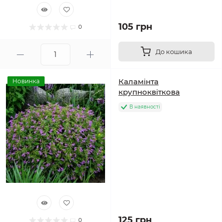
105 грн
0
До кошика
Каламінта
Новинка
крупноквіткова
В наявності
125 грн
0