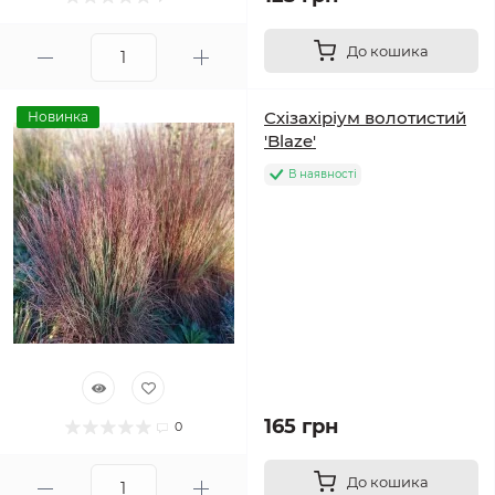
До кошика
Схізахіріум волотистий
Новинка
'Blaze'
В наявності
165 грн
0
До кошика