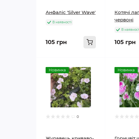
Анфаліс 'Silver Wave'
Котячі ла
червоні
В наявності
В наявност
105 грн
105 грн
Новинка
Новинка
0
Журавець криваво-
Горицвіт 