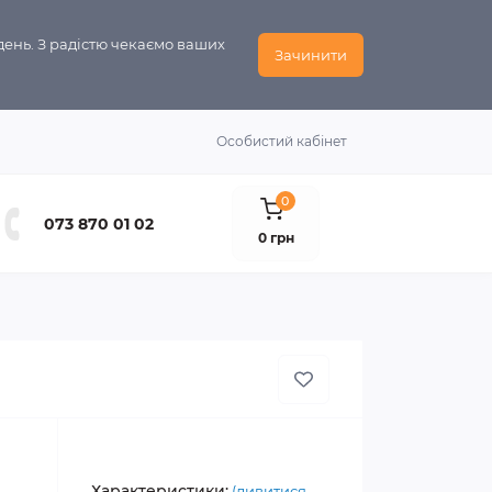
день. З радістю чекаємо ваших
Зачинити
Особистий кабінет
0
073 870 01 02
0 грн
Характеристики:
(дивитися