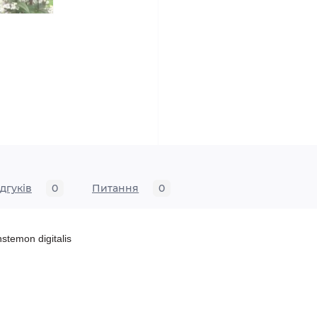
ідгуків
0
Питання
0
emon digitalis
