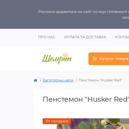
Рослини додаються на сайт по мірі готовност
зам
ПРО НАС
ОПЛАТА ТА ДОСТАВКА
КОНТА
Каталог товарів
Багаторічні квіти
Пенстемон "Husker Red"
Пенстемон "Husker Red
Хіт продажів