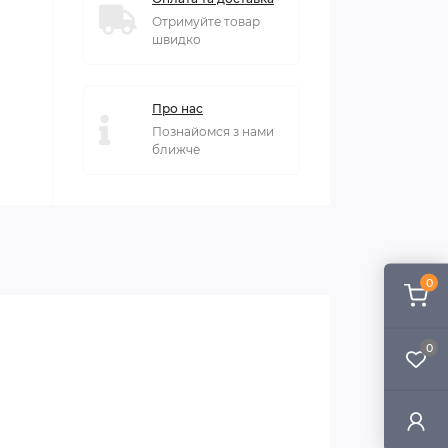
Отримуйте товар
швидко
Про нас
Познайомся з нами
ближче
0
0