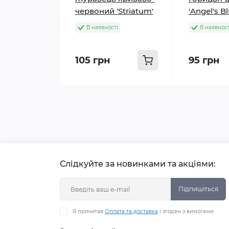
червоний 'Striatum'
'Angel's B
В наявності
В наявност
105 грн
95 грн
Слідкуйте за новинками та акціями:
Підпишіться
Я прочитав
Оплата та доставка
і згоден з вимогами