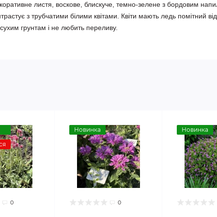
оративне листя, воскове, блискуче, темно-зелене з бордовим напил
трастує з трубчатими білими квітами. Квіти мають ледь помітний від
 сухим грунтам і не любить переливу.

Новинка
Новинка
ся
0
0