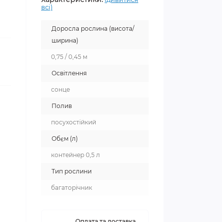
всі)
Доросла рослина (висота/
ширина)
0,75 / 0,45 м
Освітлення
сонце
Полив
посухостійкий
Обєм (л)
контейнер 0,5 л
Тип рослини
багаторічник
Оплата та доставка