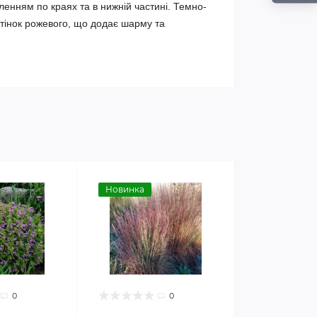
енням по краях та в нижній частині. Темно-
тінок рожевого, що додає шарму та 
Новинка
0
0