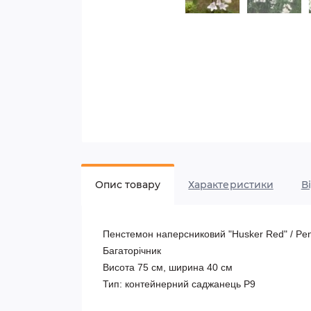
Опис товару
Характеристики
В
Пенстемон наперсниковий "Husker Red" / Penst
Багаторічник

Висота 75 см, ширина 40 см

Тип: контейнерний саджанець Р9
