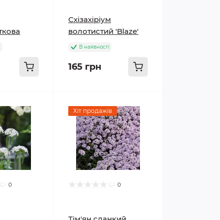
Схізахіріум
ткова
волотистий 'Blaze'
і
В наявності
165 грн
Хіт продажів
0
0
Тім'ян сланкий