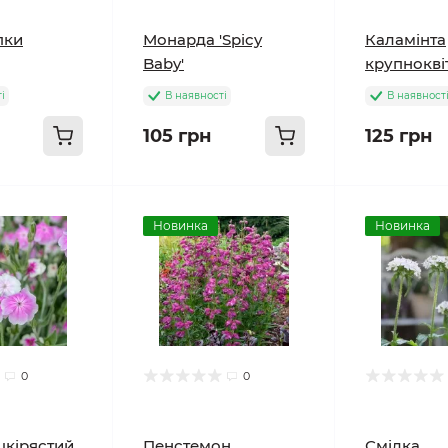
пки
Монарда 'Spicy
Каламінта
Baby'
крупнокві
і
В наявності
В наявност
105 грн
125 грн
Новинка
Новинка
0
0
шкірястий
Пенстемон
Смілка