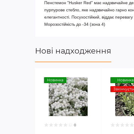
Пенстемон "Husker Red" має надзвичайне дек
пурпурове стебло, яке надзвичайно гарно кон
елегантності. Посухостійкий, віддає перевагу
Морозостійкість до -34 (зона 4)
Нові надходження
Новинка
Новинка
Закінчуєть
0