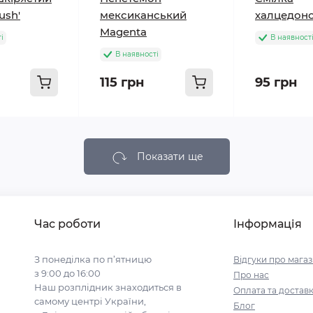
lush'
мексиканський
халцедонс
Magenta
і
В наявност
В наявності
115 грн
95 грн
Показати ще
Час роботи
Інформація
З понеділка по п’ятницю
Відгуки про мага
з 9:00 до 16:00
Про нас
Наш розплідник знаходиться в
Оплата та достав
самому центрі України,
Блог