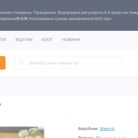
і кожен тиждень. Працюємо. Відправки регулярно 3-4 рази на тиж
овлень!🌸🌼🌺 Мінімальна сумма замовлення 600 грн
КТИ
ВІДГУКИ
БЛОГ
НОВИНИ
"
Виробник:
Shemrit
Відгуки:
(0)