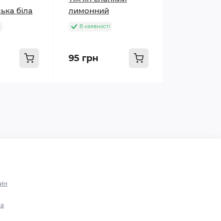
ька біла
лимонний
і
В наявності
95 грн
зин
ка