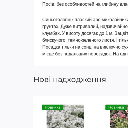
Посів: без особливостей на глибину вла
Синьоголовнік плаский або миколайчики 
грунтах. Дуже витривалий, надзвичайно 
клумбах. У висоту досягає до 1 м. Зацвіт
блискучого, темно-зеленого листя. І тіл
Посадка тільки на сонці на виключно су
місце без подальших пересадок. На одно
Нові надходження
Новинка
Новинка