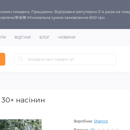
і кожен тиждень. Працюємо. Відправки регулярно 3-4 рази на тиж
овлень!🌸🌼🌺 Мінімальна сумма замовлення 600 грн
КТИ
ВІДГУКИ
БЛОГ
НОВИНИ
 30+ насінин
Виробник:
Shemrit
Відгуки:
(0)