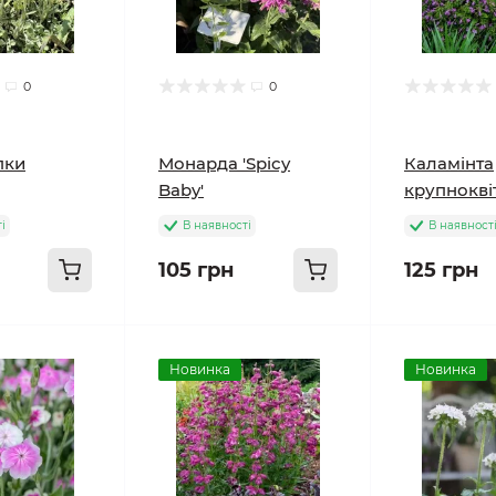
0
0
пки
Монарда 'Spicy
Каламінта
Baby'
крупнокві
і
В наявності
В наявност
105 грн
125 грн
Новинка
Новинка