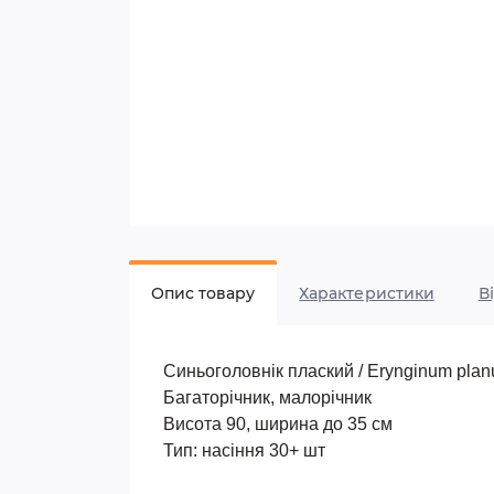
Опис товару
Характеристики
В
Синьоголовнік плаский / Erynginum pla
Багаторічник, малорічник
Висота 90, ширина до 35 см
Тип: насіння 30+ шт