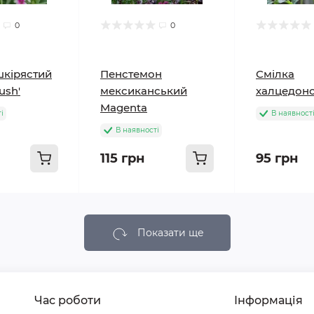
0
0
шкірястий
Пенстемон
Смілка
lush'
мексиканський
халцедонс
Magenta
і
В наявност
В наявності
115 грн
95 грн
Показати ще
Час роботи
Інформація