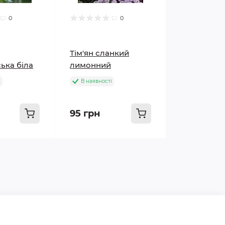
0
0
Тім'ян сланкий
ька біла
лимонний
і
В наявності
95 грн