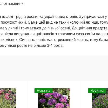
сної насінини.
пласкі - рідна рослинка українських степів. Зустрічаєтсья 
посухостійкий. Саме цей вид не такий колючий як інші, том
ає у липні і тримається до пізньої осені. До цвітіння предст
ьки після випускання цвітоносів з красивим сизо-синім нальо
хих місцях. Синьоголовнік має стрижневий корінь, тому бажа
му місці росте не більше 3-4 років.
Новинка
Новинка