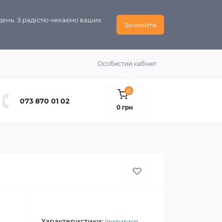
день. З радістю чекаємо ваших
Зачинити
Особистий кабінет
0
073 870 01 02
0 грн
Характеристики:
(дивитися