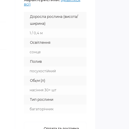
всі)
Доросла рослина (висота/
ширина)
1 / 0,4 м
Освітлення
сонце
Полив
посухостійкий
Обєм (л)
насіння 30+ шт
Тип рослини
багаторічник
Оплата та доставка