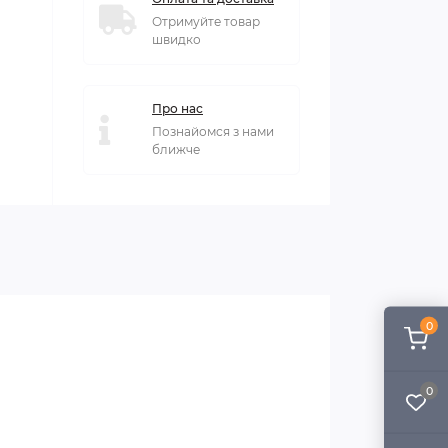
Отримуйте товар
швидко
Про нас
Познайомся з нами
ближче
0
0