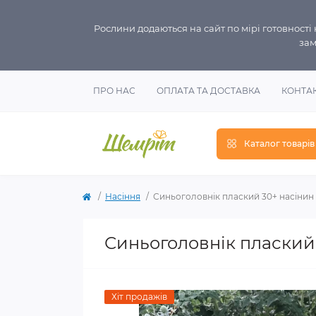
Рослини додаються на сайт по мірі готовност
зам
ПРО НАС
ОПЛАТА ТА ДОСТАВКА
КОНТА
Каталог товарів
Насіння
Синьоголовнік плаский 30+ насінин
Синьоголовнік плаский
Хіт продажів