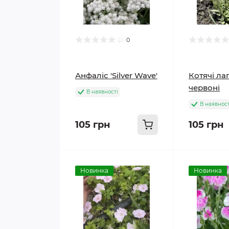
0
Анфаліс 'Silver Wave'
Котячі ла
червоні
В наявності
В наявност
105 грн
105 грн
Новинка
Новинка