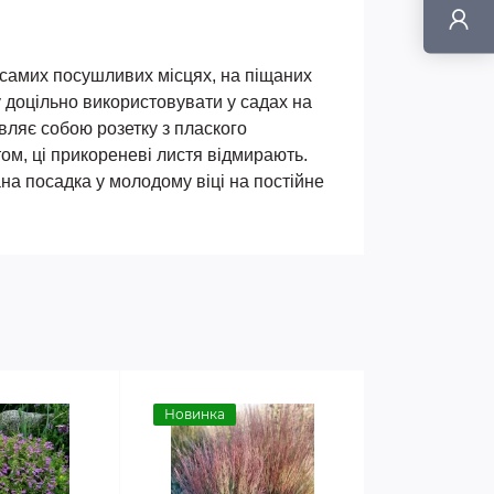
у самих посушливих місцях, на піщаних
у доцільно використовувати у садах на
авляє собою розетку з плаского
том, ці прикореневі листя відмирають.
на посадка у молодому віці на постійне
Новинка