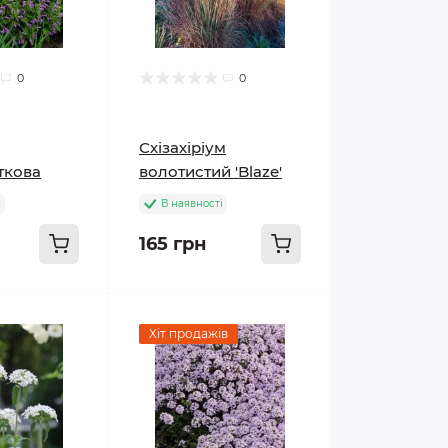
0
0
Схізахіріум
ткова
волотистий 'Blaze'
і
В наявності
165 грн
Хіт продажів