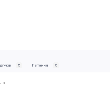
ідгуків
0
Питання
0
num