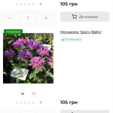
105 грн
0
До кошика
Монарда 'Spicy Baby'
Новинка
В наявності
105 грн
0