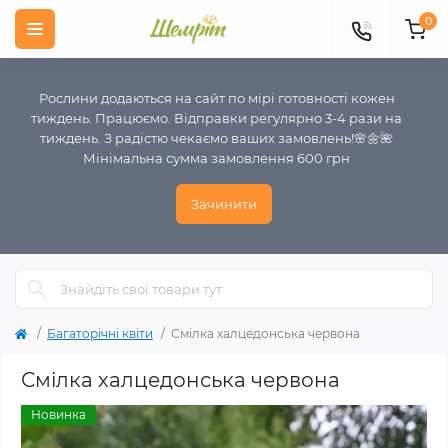
0
Рослини додаються на сайт по мірі готовності кожен
тиждень. Працюємо. Відправки регулярно 3-4 рази на
тиждень. З радістю чекаємо ваших замовлень!🌸🌼🌺
Мінімальна сумма замовлення 600 грн
Зачинити
Багаторічні квіти
Смілка халцедонська червона
Смілка халцедонська червона
Новинка