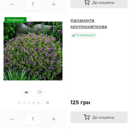
До кошика
Каламінта
Новинка
крупноквіткова
В наявності
125 грн
0
До кошика