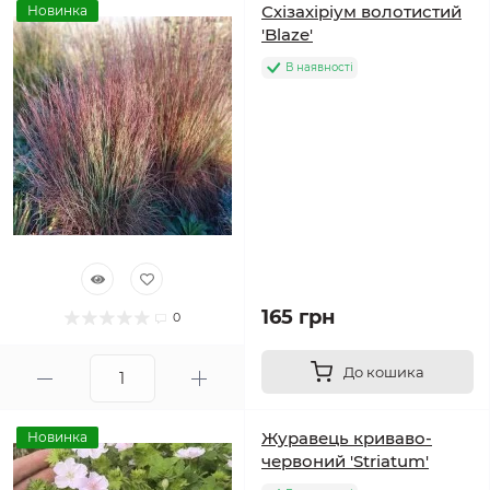
Схізахіріум волотистий
Новинка
'Blaze'
В наявності
165 грн
0
До кошика
Журавець криваво-
Новинка
червоний 'Striatum'