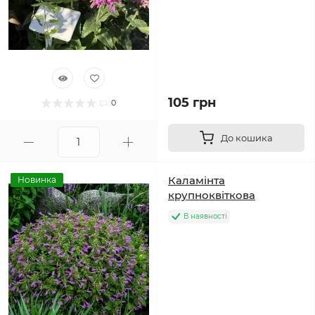
105 грн
0
До кошика
Каламінта
Новинка
крупноквіткова
В наявності