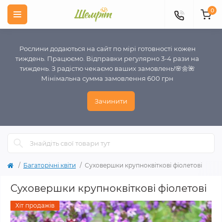
0
Рослини додаються на сайт по мірі готовності кожен
тиждень. Працюємо. Відправки регулярно 3-4 рази на
тиждень. З радістю чекаємо ваших замовлень!🌸🌼🌺
Мінімальна сумма замовлення 600 грн
Зачинити
Багаторічні квіти
Суховершки крупноквіткові фіолетові
Суховершки крупноквіткові фіолетові
Хіт продажів