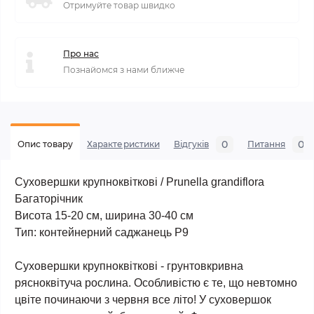
Отримуйте товар швидко
Про нас
Познайомся з нами ближче
0
0
Опис товару
Характеристики
Відгуків
Питання
Суховершки крупноквіткові / Prunella grandiflora
Багаторічник
Висота 15-20 см, ширина 30-40 см
Тип: контейнерний саджанець Р9
Суховершки крупноквіткові - грунтовкривна
рясноквітуча рослина. Особливістю є те, що невтомно
цвіте починаючи з червня все літо! У суховершок