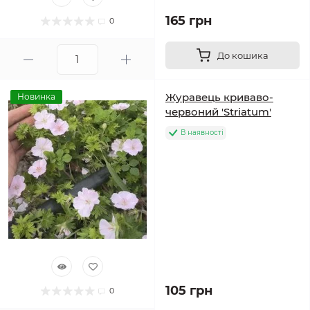
165 грн
0
До кошика
Журавець криваво-
Новинка
червоний 'Striatum'
В наявності
105 грн
0