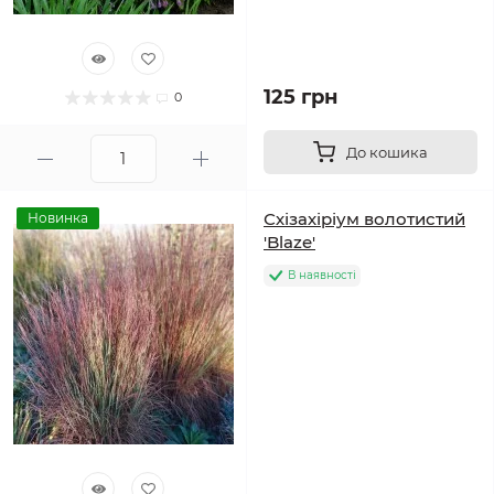
125 грн
0
До кошика
Схізахіріум волотистий
Новинка
'Blaze'
В наявності