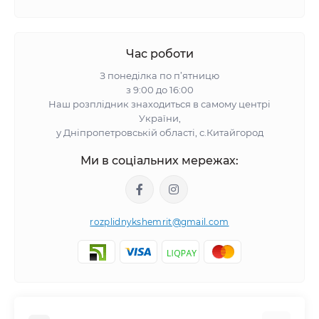
Час роботи
З понеділка по п’ятницю
з 9:00 до 16:00
Наш розплідник знаходиться в самому центрі
України,
у Дніпропетровській області, с.Китайгород
Ми в соціальних мережах:
rozplidnykshemrit@gmail.com