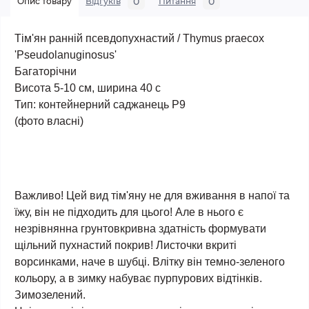
0
0
Опис товару
Відгуків
Питання
Тім'ян ранній псевдопухнастий /
Thymus praecox
'Pseudolanuginosus'
Багаторічни
Висота 5-10 см, ширина 40 с
Тип: контейнерний саджанець Р9
(фото власні)
Важливо! Цей вид тім'яну не для вживання в напої та
їжу, він не підходить для цього! Але в нього є
незрівнянна грунтовкривна здатність формувати
щільний пухнастий покрив! Листочки вкриті
ворсинками, наче в шубці. Влітку він темно-зеленого
кольору, а в зимку набуває пурпурових відтінків.
Зимозелений.