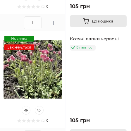
105 грн
0
До кошика
Котячі лапки червоні
Новинка
Закінчується
В наявності
105 грн
0