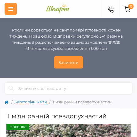
0
Рослини додаються на сайт по мірі готовності кожен
тиждень. Працюємо. Відправки регулярно 3-4 рази на
тиждень. З радістю чекаємо ваших замовлень!🌸🌼🌺
Мінімальна сумма замовлення 600 грн
Зачинити
Багаторічні квіти
Тім'ян ранній псевдопухнастий
Тім'ян ранній псевдопухнастий
Новинка