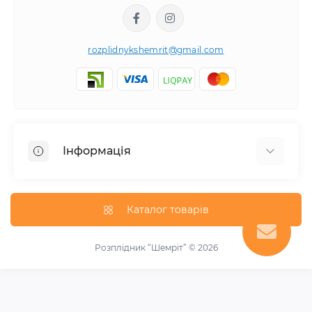
rozplidnykshemrit@gmail.com
Інформація
Відгуки про магазин
Про нас
Каталог товарів
Оплата та доставка
Блог
Розплідник “Шемріт” © 2026
Новини
Зворотній зв'язок
Акції