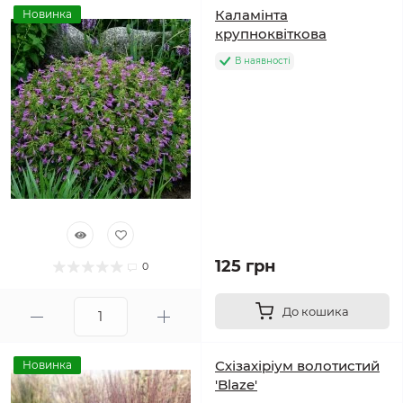
Каламінта
Новинка
крупноквіткова
В наявності
125 грн
0
До кошика
Схізахіріум волотистий
Новинка
'Blaze'