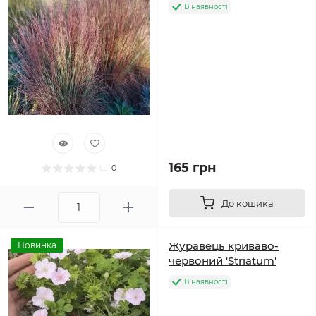
В наявності
165 грн
0
До кошика
Журавець криваво-
Новинка
червоний 'Striatum'
В наявності