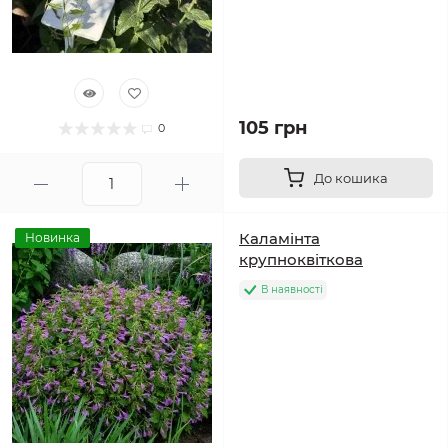
105 грн
0
До кошика
Каламінта
Новинка
крупноквіткова
В наявності