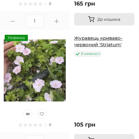
165 грн
0
До кошика
Журавець криваво-
Новинка
червоний 'Striatum'
В наявності
105 грн
0