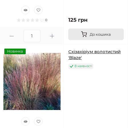
125 грн
0
До кошика
Схізахіріум волотистий
Новинка
'Blaze'
В наявності