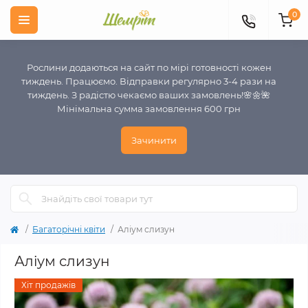
0
Рослини додаються на сайт по мірі готовності кожен
тиждень. Працюємо. Відправки регулярно 3-4 рази на
тиждень. З радістю чекаємо ваших замовлень!🌸🌼🌺
Мінімальна сумма замовлення 600 грн
Зачинити
Багаторічні квіти
Аліум слизун
Аліум слизун
Хіт продажів