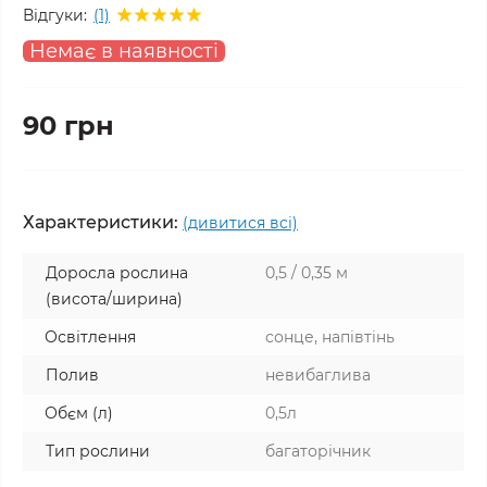
Відгуки:
(1)
Немає в наявності
90 грн
Характеристики:
(дивитися всі)
Доросла рослина
0,5 / 0,35 м
(висота/ширина)
Освітлення
сонце, напівтінь
Полив
невибаглива
Обєм (л)
0,5л
Тип рослини
багаторічник