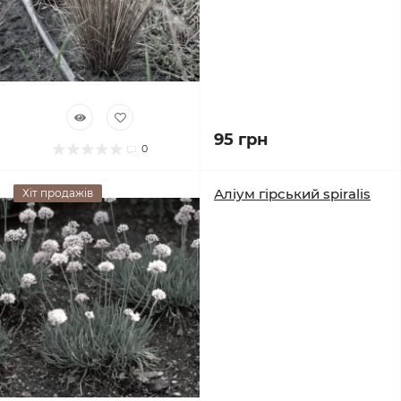
95 грн
0
Аліум гірський spiralis
Хіт продажів