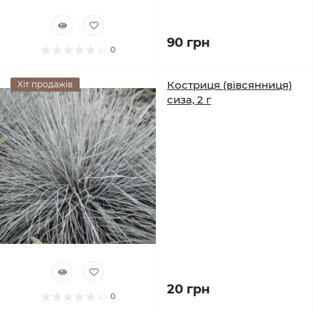
90 грн
0
Костриця (вівсянниця)
Хіт продажів
сиза, 2 г
20 грн
0