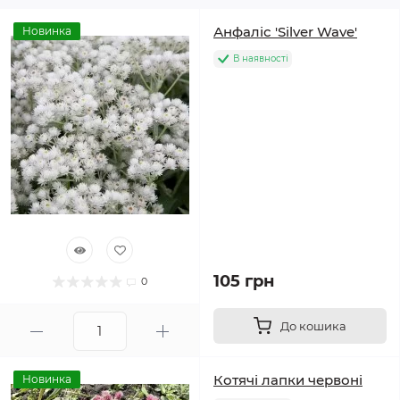
Анфаліс 'Silver Wave'
Новинка
В наявності
105 грн
0
До кошика
Котячі лапки червоні
Новинка