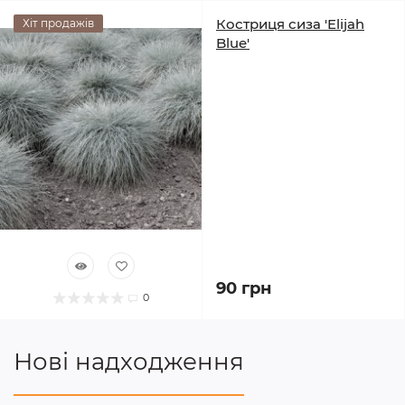
Костриця сиза 'Elijah
Хіт продажів
Blue'
90 грн
0
Нові надходження