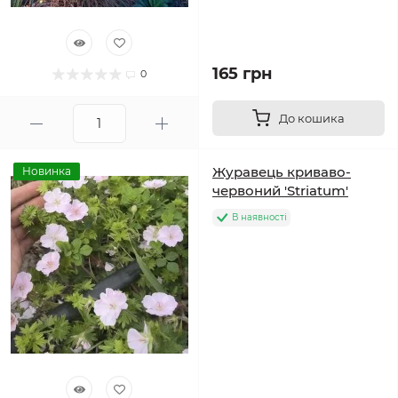
165 грн
0
До кошика
Журавець криваво-
Новинка
червоний 'Striatum'
В наявності