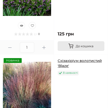
125 грн
0
До кошика
Схізахіріум волотистий
Новинка
'Blaze'
В наявності