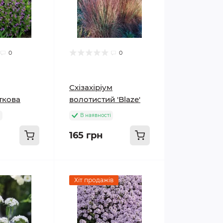
0
0
Схізахіріум
ткова
волотистий 'Blaze'
і
В наявності
165 грн
Хіт продажів