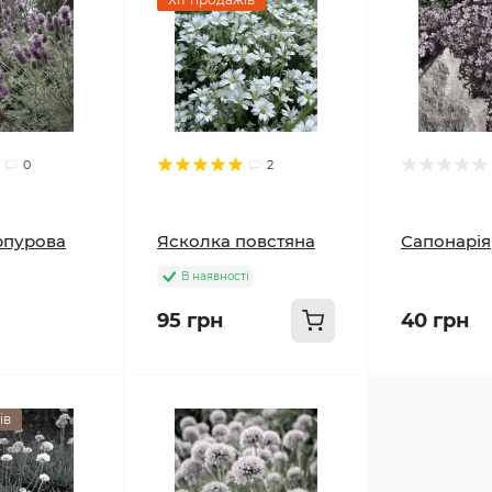
0
2
рпурова
Ясколка повстяна
Сапонарія
В наявності
95 грн
40 грн
ів