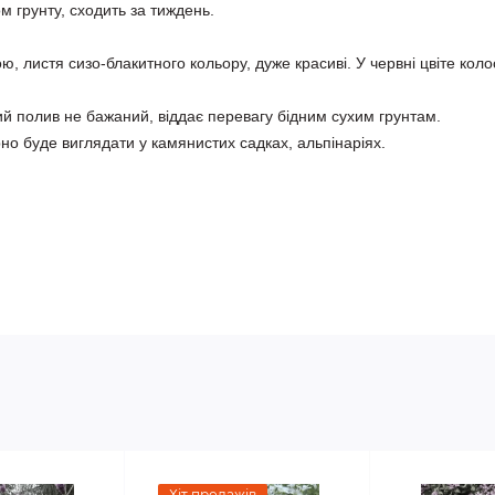
 грунту, сходить за тиждень.
ю, листя сизо-блакитного кольору, дуже красиві. У червні цвіте коло
ий полив не бажаний, віддає перевагу бідним сухим грунтам.

о буде виглядати у камянистих садках, альпінаріях. 

Хіт продажів