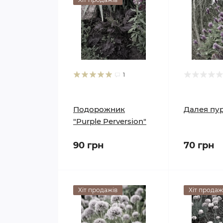
1
Подорожник
Далея пу
"Purple Perversion"
90 грн
70 грн
Хіт продажів
Хіт продаж