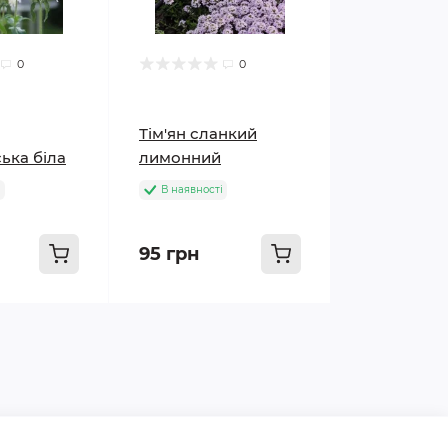
0
0
Тім'ян сланкий
ька біла
лимонний
і
В наявності
95 грн