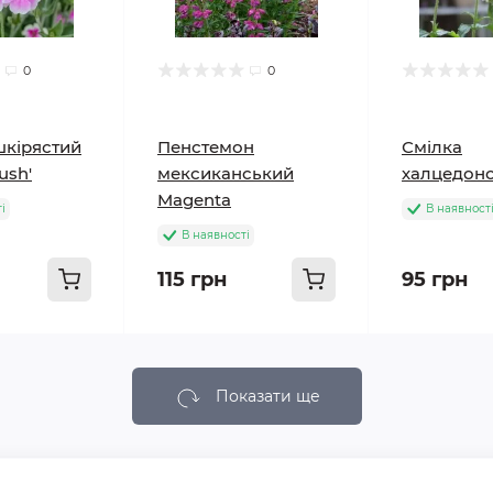
0
0
шкірястий
Пенстемон
Смілка
lush'
мексиканський
халцедонс
Magenta
і
В наявност
В наявності
115 грн
95 грн
Показати ще