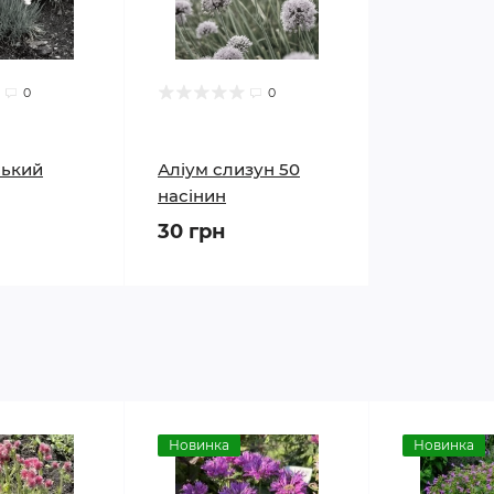
0
0
ський
Аліум слизун 50
насінин
30 грн
Новинка
Новинка