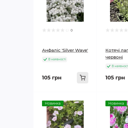
0
Анфаліс 'Silver Wave'
Котячі ла
червоні
В наявності
В наявност
105 грн
105 грн
Новинка
Новинка