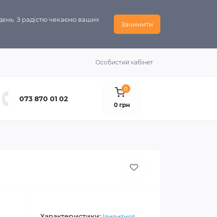
день. З радістю чекаємо ваших
Зачинити
Особистий кабінет
0
073 870 01 02
0 грн
Характеристики:
(дивитися