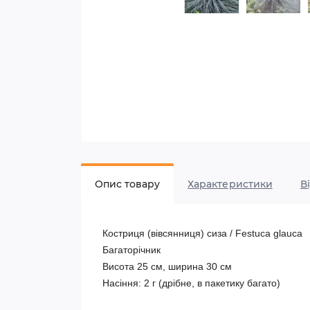
Опис товару
Характеристики
В
Костриця (вівсянниця) сиза / Festuca glauсa

Багаторічник

Висота 25 см, ширина 30 см

Насіння: 2 г (дрібне, в пакетику багато)
