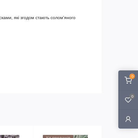
сками, які згодом стають солом'яного 
0
0
Хіт продажів