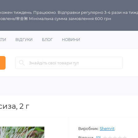
і кожен тиждень. Працюємо. Відправки регулярно 3-4 рази на тиж
овлень!🌸🌼🌺 Мінімальна сумма замовлення 600 грн
КТИ
ВІДГУКИ
БЛОГ
НОВИНИ
иза, 2 г
Виробник:
Shemrit
Відгуки:
(0)