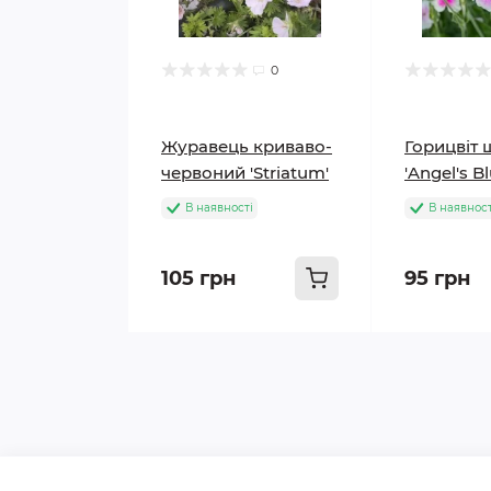
0
Журавець криваво-
Горицвіт 
червоний 'Striatum'
'Angel's B
В наявності
В наявност
105 грн
95 грн