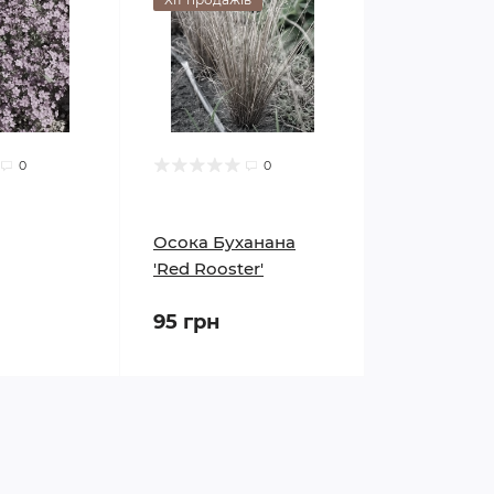
0
0
Осока Буханана
'Red Rooster'
95 грн