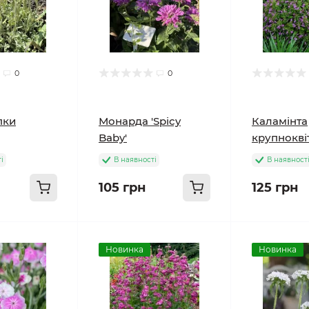
0
0
пки
Монарда 'Spicy
Каламінта
Baby'
крупнокві
і
В наявності
В наявност
105 грн
125 грн
Новинка
Новинка