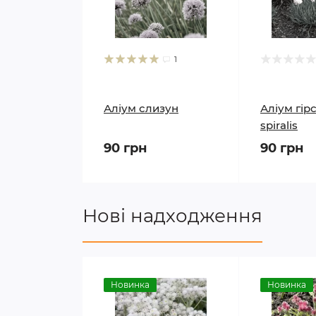
1
Аліум слизун
Аліум гір
spiralis
90 грн
90 грн
Нові надходження
Новинка
Новинка