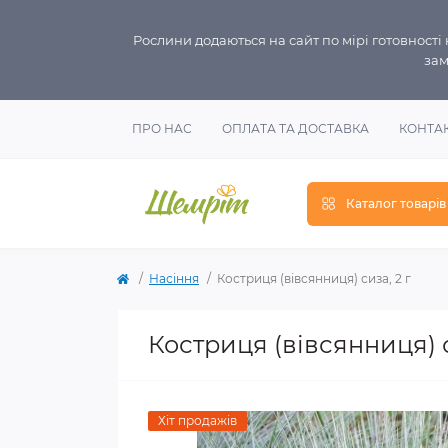
Рослини додаються на сайт по мірі готовност
зам
ПРО НАС
ОПЛАТА ТА ДОСТАВКА
КОНТА
Каталог товарів
Насіння
Костриця (вівсянниця) сиза, 2 г
Костриця (вівсянниця) с
Хіт продажів