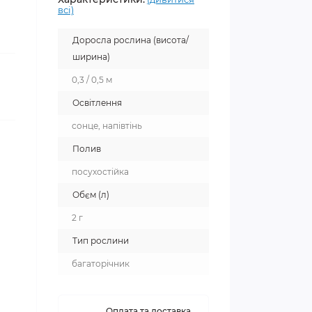
всі)
Доросла рослина (висота/
ширина)
0,3 / 0,5 м
Освітлення
сонце, напівтінь
Полив
посухостійка
Обєм (л)
2 г
Тип рослини
багаторічник
Оплата та доставка