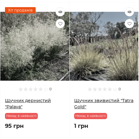
Хіт продажів
0
0
Щучник дернистий
Щучник звивистий "Tatra
"Palava"
Gold"
Немає в наявності
Немає в наявності
95 грн
1 грн