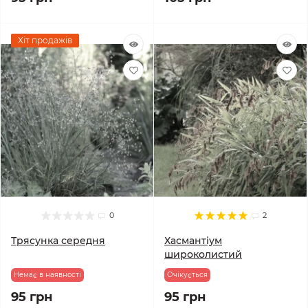
Хіт продажів
0
2
Трясунка середня
Хасмантіум
широколистий
Немає в наявності
Очікується
95 грн
95 грн