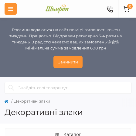
0
Рослини додаються на сайт по мірі готовності кожен
тиждень. Працюємо. Відправки регулярно 3-4 рази на
тиждень. З радістю чекаємо ваших замовлень!🌸🌼🌺
Мінімальна сумма замовлення 600 грн
Зачинити
Декоративні злаки
Декоративні злаки
Каталог