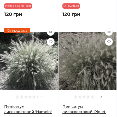
Немає в наявності
Очікується
120 грн
120 грн
Хіт продажів
0
0
Пенісетум
Пенісетум
лисохвостовий 'Hameln'
лисохвостовий 'Piglet'