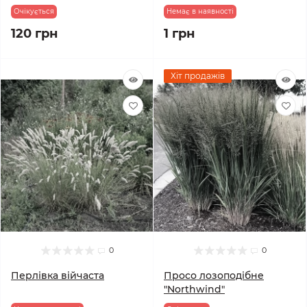
Очікується
Немає в наявності
120 грн
1 грн
Хіт продажів
0
0
Перлівка війчаста
Просо лозоподібне
"Northwind"