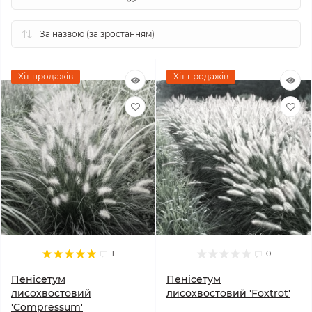
Хіт продажів
Хіт продажів
1
0
Пенісетум
Пенісетум
лисохвостовий
лисохвостовий 'Foxtrot'
'Compressum'