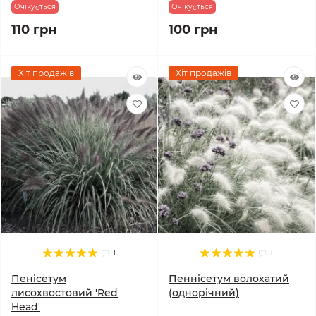
Очікується
Очікується
110 грн
100 грн
Хіт продажів
Хіт продажів
1
1
Пенісетум
Пеннісетум волохатий
лисохвостовий 'Red
(однорічний)
Head'