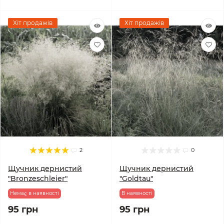
Хіт продажів
Хіт продажів
2
0
Щучник дернистий
Щучник дернистий
"Bronzeschleier"
"Goldtau"
Немає в наявності
В наявності
95 грн
95 грн