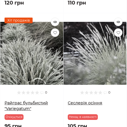
120 грн
110 грн
Хіт продажів
0
0
Райграс бульбистий
Сеслерія осіння
"Variegatum"
Очікується
Немає в наявності
95 грн
105 грн