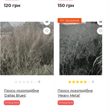
120 грн
150 грн
Хіт продажів
0
2
Просо лозоподібне
Просо лозоподібне
'Dallas Blues'
'Heavy Metal'
Очікується
Очікується