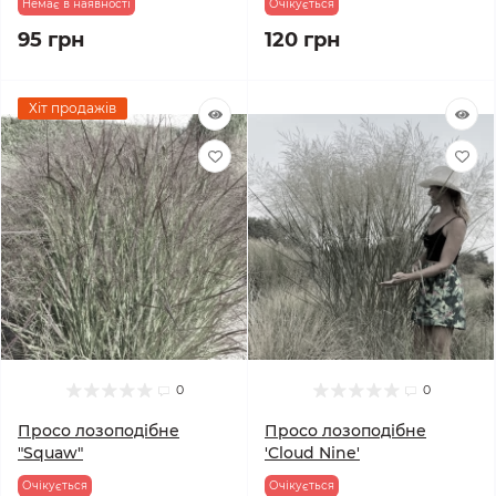
Немає в наявності
Очікується
95 грн
120 грн
Хіт продажів
0
0
Просо лозоподібне
Просо лозоподібне
"Squaw"
'Cloud Nine'
Очікується
Очікується