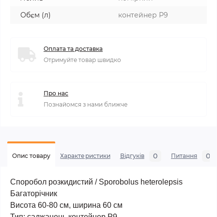
Обєм (л)
контейнер Р9
Оплата та доставка
Отримуйте товар швидко
Про нас
Познайомся з нами ближче
0
0
Опис товару
Характеристики
Відгуків
Питання
Споробол розкидистий / Sporobolus heterolepsis
Багаторічник
Висота 60-80 см, ширина 60 см
Тип: саджанець контейнер Р9