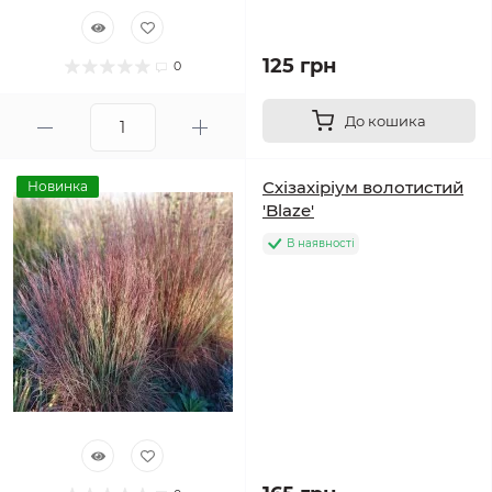
125 грн
0
До кошика
Схізахіріум волотистий
Новинка
'Blaze'
В наявності