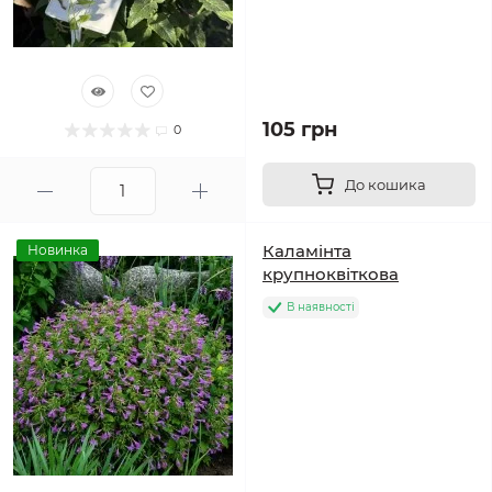
105 грн
0
До кошика
Каламінта
Новинка
крупноквіткова
В наявності