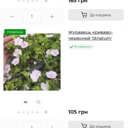
165 грн
0
До кошика
Журавець криваво-
Новинка
червоний 'Striatum'
В наявності
105 грн
0
До кошика