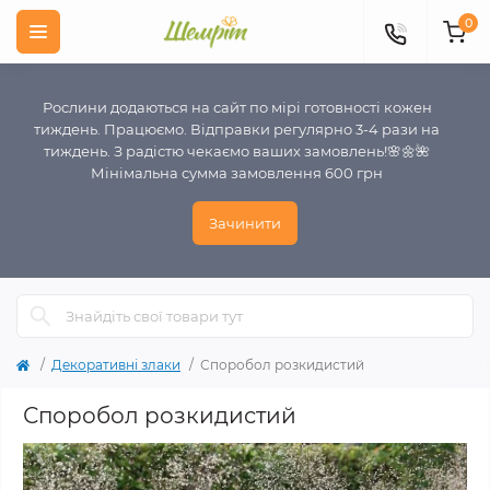
0
Рослини додаються на сайт по мірі готовності кожен
тиждень. Працюємо. Відправки регулярно 3-4 рази на
тиждень. З радістю чекаємо ваших замовлень!🌸🌼🌺
Мінімальна сумма замовлення 600 грн
Зачинити
Декоративні злаки
Споробол розкидистий
Споробол розкидистий