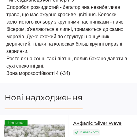
Споробол розкидистий - багаторічна невибаглива
трава, що має ажурне красиве цвітіння. Колоски
золотистого кольору з крупними насінинками - наче
бісером, з'являються в липні, тримаються до самих
морозів. Дуже схожий по структурі на щучник
дернистий, тільки на колосках більш крупні виразні
зернинки.
Росте як на сонці так і півтіні, полив бажано давати в
сухі спекотні дні.
Зона морозостійкості 4 (-34)
Нові надходження
Анфаліс 'Silver Wave'
Новинка
В наявності