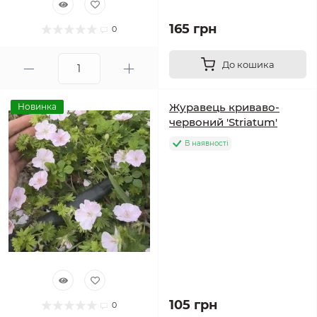
165 грн
0
До кошика
Журавець криваво-
Новинка
червоний 'Striatum'
В наявності
105 грн
0