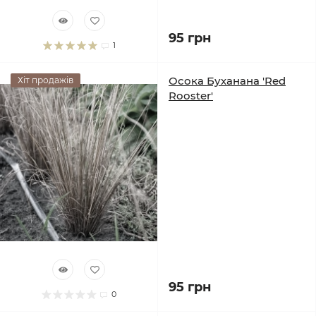
95 грн
1
Осока Буханана 'Red
Хіт продажів
Rooster'
95 грн
0