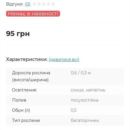
Відгуки:
(0)
Немає в наявності
95 грн
Характеристики:
(дивитися всі)
Доросла рослина
0,6 / 0,3 м
(висота/ширина)
Освітлення
сонце, напівтінь
Полив
посухостійка
Обєм (л)
0,5
Тип рослини
багаторічник