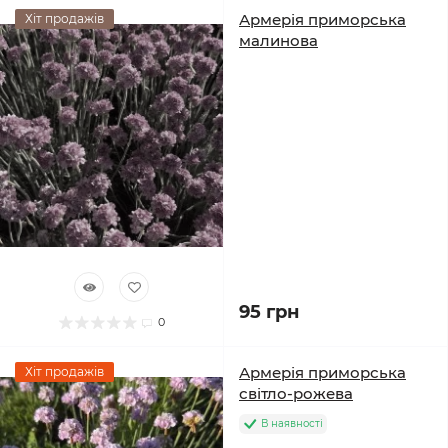
Армерія приморська
Хіт продажів
малинова
95 грн
0
Армерія приморська
Хіт продажів
світло-рожева
В наявності