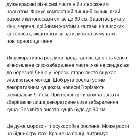
дуже красиві різні сизі листя ніби з восковим
нальотом. Фрмує компактний пишний кущик, який
разом з квітоносами сягає до 60 см. Зацвітає рута у
кінці червня, дрібними жовтими квітами на високих
квітоносах, якщо квіти зрізати, можна очікувати
повторного цвітіння.
Як декоративна рослина представляє цінність через
вічнозелене сизо-забарвлене листя, яке не скидає аж
до березня! Лише у березні старе листя вщухає і
зявляються молоді. Щоб рута росла густим
декоративним кущиком, навесні її зрізають,
залишаючи 5-7 см. При появі квіти можна зрізати,
зберігаючи лише декоративне сизе забарвлення
куща. Без квітів висота кущів буде до 40 см.
Це дуже морозо - і посухостійка рослина. Може рости
на бідних грунтах. Краще на сонці, витримує