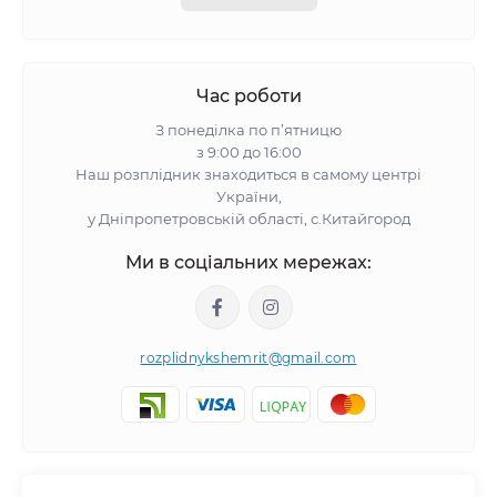
Час роботи
З понеділка по п’ятницю
з 9:00 до 16:00
Наш розплідник знаходиться в самому центрі
України,
у Дніпропетровській області, с.Китайгород
Ми в соціальних мережах:
rozplidnykshemrit@gmail.com