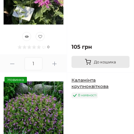
105 грн
0
До кошика
Каламінта
Новинка
крупноквіткова
В наявності