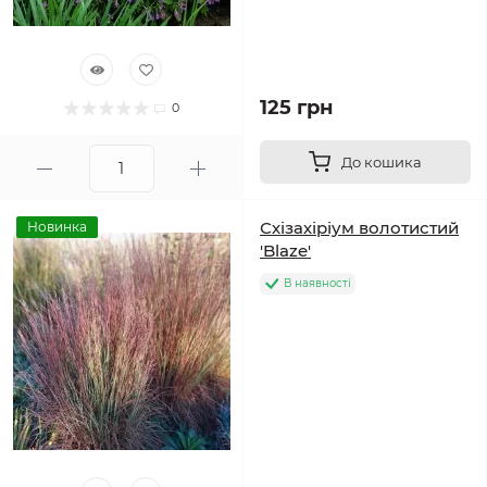
125 грн
0
До кошика
Схізахіріум волотистий
Новинка
'Blaze'
В наявності