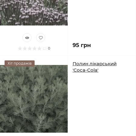
95 грн
0
Полин лікарський
Хіт продажів
'Coca-Cola'