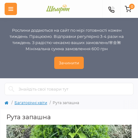
0
Рослини додаються на сайт по мірі готовності кожен
тиждень. Працюємо. Відправки регулярно 3-4 рази на
тиждень. З радістю чекаємо ваших замовлень!🌸🌼🌺
Мінімальна сумма замовлення 600 грн
Зачинити
Багаторічні квіти
Рута запашна
Рута запашна