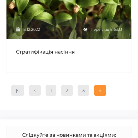
13.12.2022
Перегляди: 6333
Стратифікація насіння
|<
<
1
2
3
4
Слідкуйте за новинками та акціями: