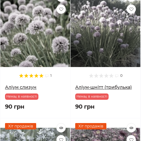
1
0
Аліум слизун
Аліум-шнітт (трибулька)
Немає в наявності
Немає в наявності
90 грн
90 грн
Хіт продажів
Хіт продажів