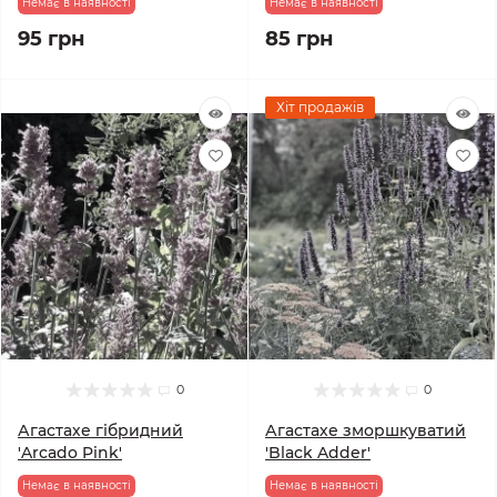
Немає в наявності
Немає в наявності
95 грн
85 грн
Хіт продажів
0
0
Агастахе гібридний
Агастахе зморшкуватий
'Arcado Pink'
'Black Adder'
Немає в наявності
Немає в наявності