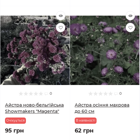
0
0
Айстра ново-бельгійська
Айстра осіння махрова
Showmakers "Magenta"
до 60 см
Очікується
В наявності
95 грн
62 грн