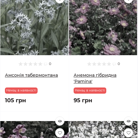
0
0
Амсонія табермонтана
Анемона гібридна
'Pamina'
Немає в наявності
Немає в наявності
105 грн
95 грн