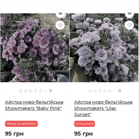
0
0
Айстра ново-бельгійська
Айстра ново-бельгійська
Showmakers "Baby Pink"
Showmakers "Lilac
Sunset"
Немає в наявності
Очікується
95 грн
95 грн