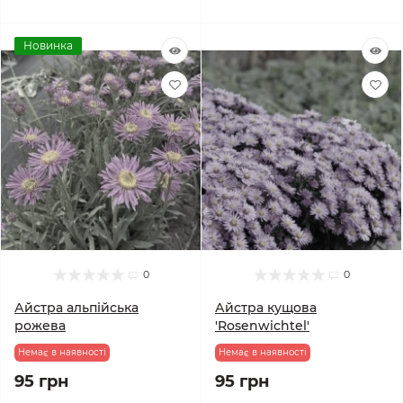
Новинка
0
0
Айстра альпійська
Айстра кущова
рожева
'Rosenwichtel'
Немає в наявності
Немає в наявності
95 грн
95 грн