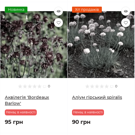
Новинка
Хіт продажів
0
0
Аквілегія 'Bordeaux
Аліум гірський spiralis
Barlow'
Немає в наявності
Немає в наявності
95 грн
90 грн