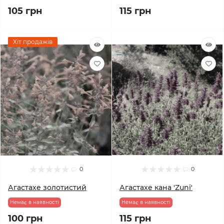
105 грн
115 грн
Хіт продажів
0
0
Агастахе золотистий
Агастахе кана 'Zuni'
Немає в наявності
Немає в наявності
100 грн
115 грн