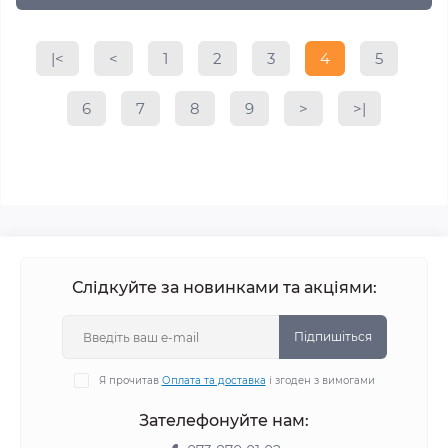
|<
<
1
2
3
4
5
6
7
8
9
>
>|
Слідкуйте за новинками та акціями:
Підпишіться
Я прочитав
Оплата та доставка
і згоден з вимогами
Зателефонуйте нам: