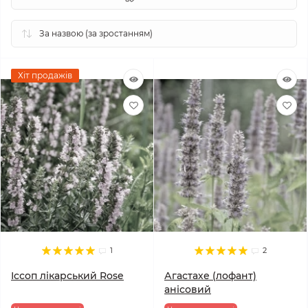
Хіт продажів
1
2
Іссоп лікарський Rose
Агастахе (лофант)
анісовий