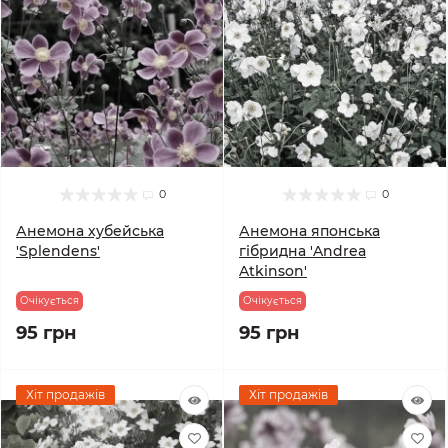
0
0
Анемона хубейська
Анемона японська
'Splendens'
гібридна 'Andrea
Atkinson'
Очікується
Очікується
95 грн
95 грн
Хіт продажів
Хіт продажів