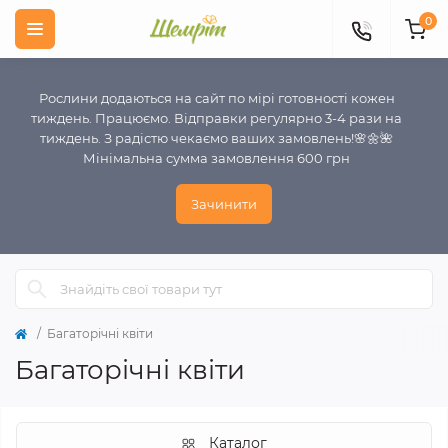
0
Рослини додаються на сайт по мірі готовності кожен
тиждень. Працюємо. Відправки регулярно 3-4 рази на
тиждень. З радістю чекаємо ваших замовлень!🌸🌼🌺
Мінімальна сумма замовлення 600 грн
Зачинити
Багаторічні квіти
Багаторічні квіти
Каталог