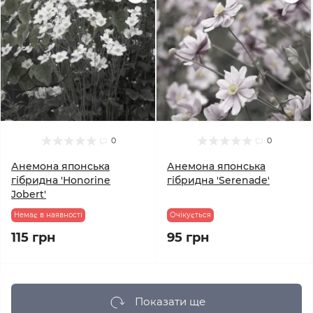
0
0
Анемона японська
Анемона японська
гібридна 'Honorine
гібридна 'Serenade'
Jobert'
Немає в наявності
Очікується
115 грн
95 грн
Показати ще